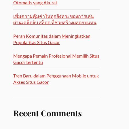
Otomatis yang Akurat
เพิ่มความคุ้มค่าในทุกจังหวะของการเล่น
ผ่านเคล็ดลับ สล็อต ที่ช่วยสร้างผลตอบแทน
Peran Komunitas dalam Meningkatkan
Popularitas Situs Gacor
Mengapa Pemain Profesional Memilih Situs
Gacor tertentu
Tren Baru dalam Penggunaan Mobile untuk
Akses Situs Gacor
Recent Comments