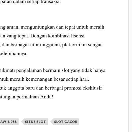
tan dalam setiap transaksi.
 yang aman, menguntungkan dan tepat untuk meraih
 yang tepat. Dengan kombinasi lisensi
 dan berbagai fitur unggulan, platform ini sangat
kelebihannya.
kmati pengalaman bermain slot yang tidak hanya
ntuk meraih kemenangan besar setiap hari.
uk anggota baru dan berbagai promosi eksklusif
ntungan permainan Anda!.
AWIN288
SITUS SLOT
SLOT GACOR