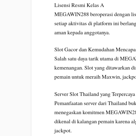
Lisensi Resmi Kelas A
MEGAWIN288 beroperasi dengan lisen
setiap aktivitas di platform ini berl
aman kepada anggotanya.
Slot Gacor dan Kemudahan Mencap
Salah satu daya tarik utama di MEG
kemenangan. Slot yang ditawarkan d
pemain untuk meraih Maxwin, jackpot 
Server Slot Thailand yang Terpercaya
Pemanfaatan server dari Thailand buka
menegaskan komitmen MEGAWIN288 u
dikenal di kalangan pemain karena a
jackpot.