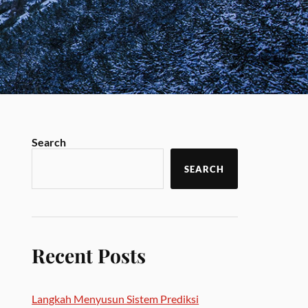
Search
SEARCH
Recent Posts
Langkah Menyusun Sistem Prediksi