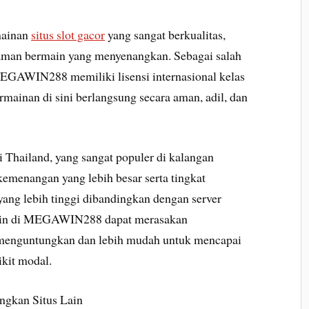
mainan
situs slot gacor
yang sangat berkualitas,
aman bermain yang menyenangkan. Sebagai salah
, MEGAWIN288 memiliki lisensi internasional kelas
ainan di sini berlangsung secara aman, adil, dan
i Thailand, yang sangat populer di kalangan
menangan yang lebih besar serta tingkat
ng lebih tinggi dibandingkan dengan server
emain di MEGAWIN288 dapat merasakan
 menguntungkan dan lebih mudah untuk mencapai
kit modal.
kan Situs Lain