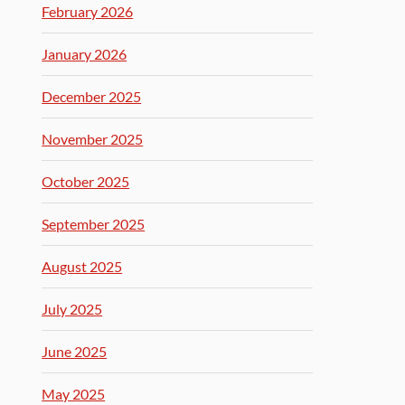
February 2026
January 2026
December 2025
November 2025
October 2025
September 2025
August 2025
July 2025
June 2025
May 2025