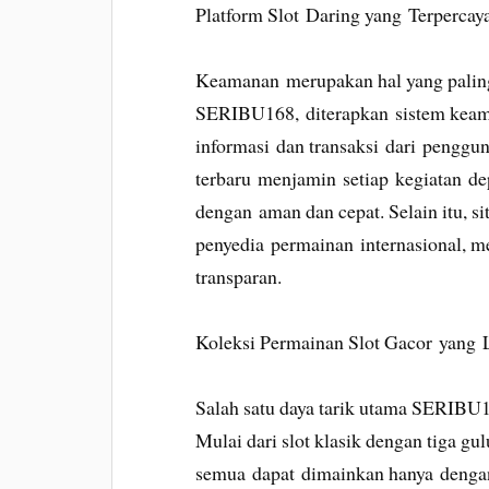
Platform Slot Daring yang Terperca
Keamanan merupakan hal yang paling 
SERIBU168, diterapkan sistem keam
informasi dan transaksi dari penggun
terbaru menjamin setiap kegiatan d
dengan aman dan cepat. Selain itu, si
penyedia permainan internasional, m
transparan.
Koleksi Permainan Slot Gacor yang
Salah satu daya tarik utama SERIBU16
Mulai dari slot klasik dengan tiga g
semua dapat dimainkan hanya dengan 