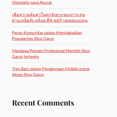
Otomatis yang Akurat
เพิ่มความคุ้มค่าในทุกจังหวะของการเล่น
ผ่านเคล็ดลับ สล็อต ที่ช่วยสร้างผลตอบแทน
Peran Komunitas dalam Meningkatkan
Popularitas Situs Gacor
Mengapa Pemain Profesional Memilih Situs
Gacor tertentu
Tren Baru dalam Penggunaan Mobile untuk
Akses Situs Gacor
Recent Comments