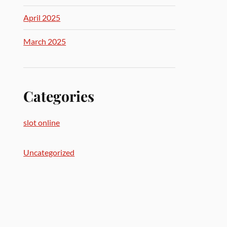
April 2025
March 2025
Categories
slot online
Uncategorized