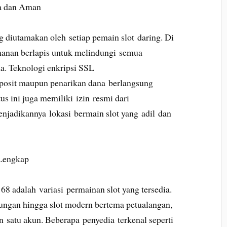
ya dan Aman
diutamakan oleh setiap pemain slot daring. Di
anan berlapis untuk melindungi semua
a. Teknologi enkripsi SSL
eposit maupun penarikan dana berlangsung
tus ini juga memiliki izin resmi dari
enjadikannya lokasi bermain slot yang adil dan
 Lengkap
8 adalah variasi permainan slot yang tersedia.
ulungan hingga slot modern bertema petualangan,
satu akun. Beberapa penyedia terkenal seperti