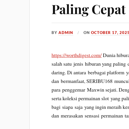
Paling Cepat
BY
ADMIN
ON
OCTOBER 17, 202
https://worthdigest.com/
Dunia hibura
salah satu jenis hiburan yang paling 
daring. Di antara berbagai platfor
dan bermanfaat, SERIBU168 muncul 
para penggemar Maxwin sejati. Deng
serta koleksi permainan slot yang pa
bagi siapa saja yang ingin meraih k
dan merasakan sensasi permainan tan