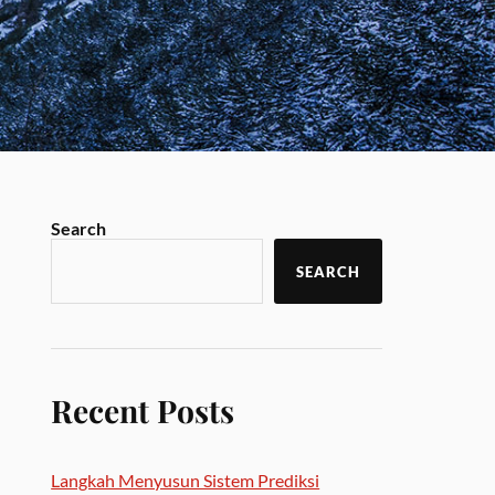
Search
SEARCH
Recent Posts
Langkah Menyusun Sistem Prediksi