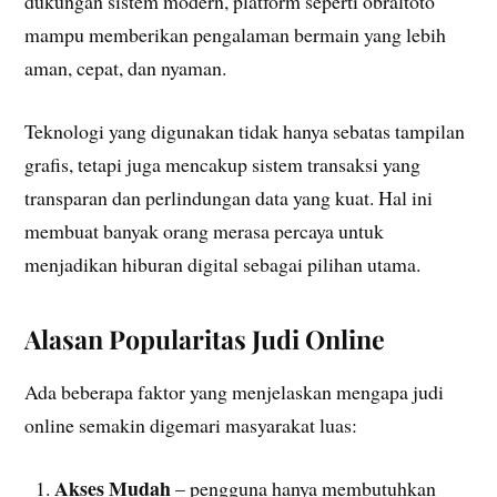
dukungan sistem modern, platform seperti obraltoto
mampu memberikan pengalaman bermain yang lebih
aman, cepat, dan nyaman.
Teknologi yang digunakan tidak hanya sebatas tampilan
grafis, tetapi juga mencakup sistem transaksi yang
transparan dan perlindungan data yang kuat. Hal ini
membuat banyak orang merasa percaya untuk
menjadikan hiburan digital sebagai pilihan utama.
Alasan Popularitas Judi Online
Ada beberapa faktor yang menjelaskan mengapa judi
online semakin digemari masyarakat luas:
Akses Mudah
– pengguna hanya membutuhkan