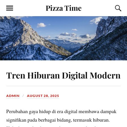
Pizza Time
Tren Hiburan Digital Modern
ADMIN
AUGUST 28, 2025
Perubahan gaya hidup di era digital membawa dampak
signifikan pada berbagai bidang, termasuk hiburan.