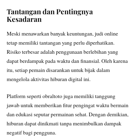
Tantangan dan Pentingnya
Kesadaran
Meski menawarkan banyak keuntungan, judi online
tetap memiliki tantangan yang perlu diperhatikan.
Risiko terbesar adalah penggunaan berlebihan yang
dapat berdampak pada waktu dan finansial. Oleh karena
itu, setiap pemain disarankan untuk bijak dalam
mengelola aktivitas hiburan digital ini.
Platform seperti obraltoto juga memiliki tanggung
jawab untuk memberikan fitur pengingat waktu bermain
dan edukasi seputar permainan sehat. Dengan demikian,
hiburan dapat dinikmati tanpa menimbulkan dampak
negatif bagi pengguna.