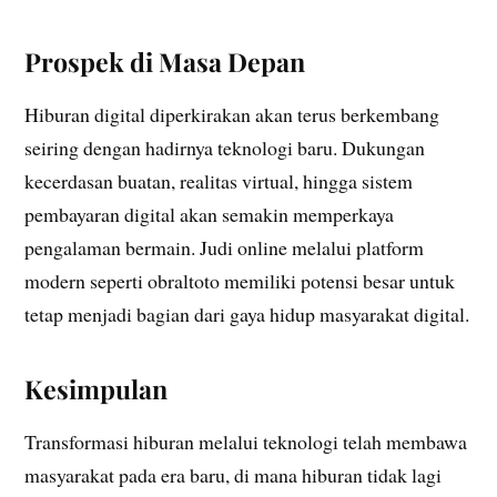
Prospek di Masa Depan
Hiburan digital diperkirakan akan terus berkembang
seiring dengan hadirnya teknologi baru. Dukungan
kecerdasan buatan, realitas virtual, hingga sistem
pembayaran digital akan semakin memperkaya
pengalaman bermain. Judi online melalui platform
modern seperti obraltoto memiliki potensi besar untuk
tetap menjadi bagian dari gaya hidup masyarakat digital.
Kesimpulan
Transformasi hiburan melalui teknologi telah membawa
masyarakat pada era baru, di mana hiburan tidak lagi