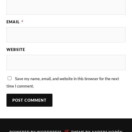
EMAIL
*
WEBSITE
Save my name, email, and website in this browser for the next
time I comment.
&
POWERED BY
WORDPRESS
THEME BY
ANDERS NORÉN