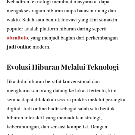
Kehadiran teknologi membuat masyarakat dapat
mengakses ragam hiburan tanpa batasan ruang dan
waktu. Salah satu bentuk inovasi yang kini semakin
populer adalah platform hiburan daring seperti
obraltoto
, yang menjadi bagian dari perkembangan
judi online
modern.
Evolusi Hiburan Melalui Teknologi
Jika dulu hiburan bersifat konvensional dan
mengharuskan orang datang ke lokasi tertentu, kini
semua dapat dilakukan secara praktis melalui perangkat
digital. Judi online hadir sebagai salah satu bentuk
hiburan interaktif yang memadukan strategi,
keberuntungan, dan sensasi kompetisi. Dengan