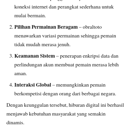
koneksi internet dan perangkat sederhana untuk
mulai bermain.
Pilihan Permainan Beragam
– obraltoto
menawarkan variasi permainan sehingga pemain
tidak mudah merasa jenuh.
Keamanan Sistem
– penerapan enkripsi data dan
perlindungan akun membuat pemain merasa lebih
aman.
Interaksi Global
– memungkinkan pemain
berkompetisi dengan orang dari berbagai negara.
Dengan keunggulan tersebut, hiburan digital ini berhasil
menjawab kebutuhan masyarakat yang semakin
dinamis.