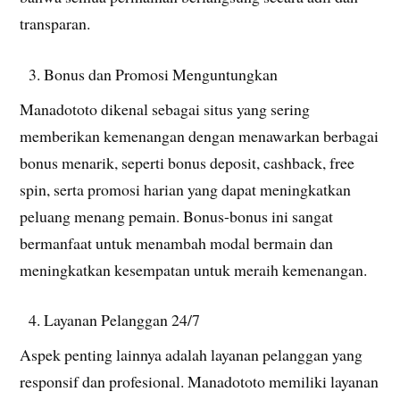
transparan.
Bonus dan Promosi Menguntungkan
Manadototo dikenal sebagai situs yang sering
memberikan kemenangan dengan menawarkan berbagai
bonus menarik, seperti bonus deposit, cashback, free
spin, serta promosi harian yang dapat meningkatkan
peluang menang pemain. Bonus-bonus ini sangat
bermanfaat untuk menambah modal bermain dan
meningkatkan kesempatan untuk meraih kemenangan.
Layanan Pelanggan 24/7
Aspek penting lainnya adalah layanan pelanggan yang
responsif dan profesional. Manadototo memiliki layanan