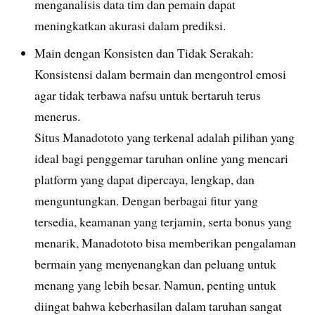
menganalisis data tim dan pemain dapat
meningkatkan akurasi dalam prediksi.
Main dengan Konsisten dan Tidak Serakah:
Konsistensi dalam bermain dan mengontrol emosi
agar tidak terbawa nafsu untuk bertaruh terus
menerus.
Situs Manadototo yang terkenal adalah pilihan yang
ideal bagi penggemar taruhan online yang mencari
platform yang dapat dipercaya, lengkap, dan
menguntungkan. Dengan berbagai fitur yang
tersedia, keamanan yang terjamin, serta bonus yang
menarik, Manadototo bisa memberikan pengalaman
bermain yang menyenangkan dan peluang untuk
menang yang lebih besar. Namun, penting untuk
diingat bahwa keberhasilan dalam taruhan sangat