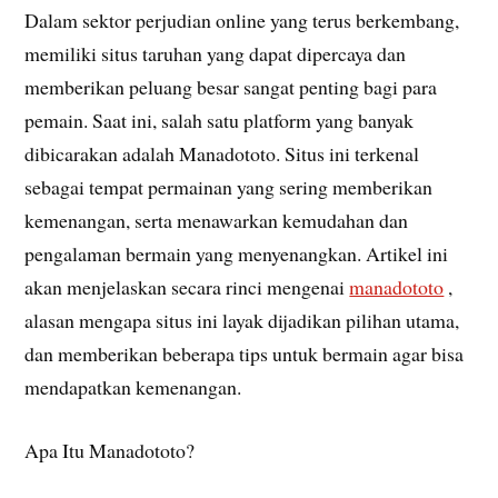
Dalam sektor perjudian online yang terus berkembang,
memiliki situs taruhan yang dapat dipercaya dan
memberikan peluang besar sangat penting bagi para
pemain. Saat ini, salah satu platform yang banyak
dibicarakan adalah Manadototo. Situs ini terkenal
sebagai tempat permainan yang sering memberikan
kemenangan, serta menawarkan kemudahan dan
pengalaman bermain yang menyenangkan. Artikel ini
akan menjelaskan secara rinci mengenai
manadototo
,
alasan mengapa situs ini layak dijadikan pilihan utama,
dan memberikan beberapa tips untuk bermain agar bisa
mendapatkan kemenangan.
Apa Itu Manadototo?