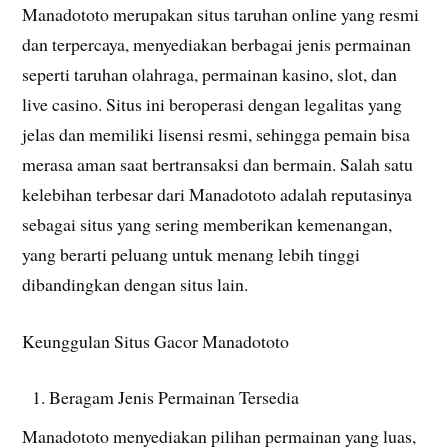
Manadototo merupakan situs taruhan online yang resmi
dan terpercaya, menyediakan berbagai jenis permainan
seperti taruhan olahraga, permainan kasino, slot, dan
live casino. Situs ini beroperasi dengan legalitas yang
jelas dan memiliki lisensi resmi, sehingga pemain bisa
merasa aman saat bertransaksi dan bermain. Salah satu
kelebihan terbesar dari Manadototo adalah reputasinya
sebagai situs yang sering memberikan kemenangan,
yang berarti peluang untuk menang lebih tinggi
dibandingkan dengan situs lain.
Keunggulan Situs Gacor Manadototo
Beragam Jenis Permainan Tersedia
Manadototo menyediakan pilihan permainan yang luas,