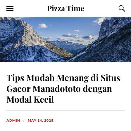
Pizza Time
Tips Mudah Menang di Situs
Gacor Manadototo dengan
Modal Kecil
ADMIN
MAY 14, 2025