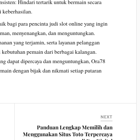
isten: Hindari tertarik untuk bermain secara
i keberhasilan.
ik bagi para pencinta judi slot online yang ingin
aman, menyenangkan, dan menguntungkan.
anan yang terjamin, serta layanan pelanggan
kebutuhan pemain dari berbagai kalangan.
 yang dapat dipercaya dan menguntungkan, Ora78
ermain dengan bijak dan nikmati setiap putaran
NEXT
Panduan Lengkap Memilih dan
Menggunakan Situs Toto Terpercaya