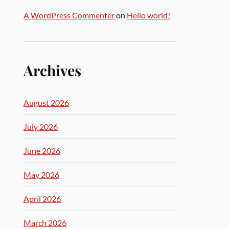
A WordPress Commenter
on
Hello world!
Archives
August 2026
July 2026
June 2026
May 2026
April 2026
March 2026