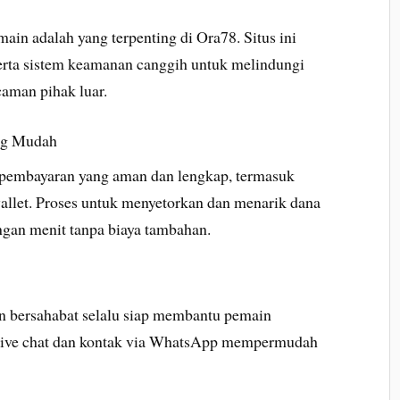
ain adalah yang terpenting di Ora78. Situs ini
erta sistem keamanan canggih untuk melindungi
caman pihak luar.
ang Mudah
pembayaran yang aman dan lengkap, termasuk
-wallet. Proses untuk menyetorkan dan menarik dana
ngan menit tanpa biaya tambahan.
n bersahabat selalu siap membantu pemain
 live chat dan kontak via WhatsApp mempermudah