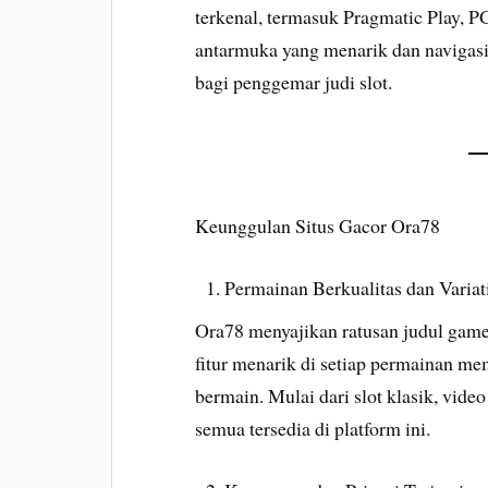
terkenal, termasuk Pragmatic Play, P
antarmuka yang menarik dan navigasi
bagi penggemar judi slot.
Keunggulan Situs Gacor Ora78
Permainan Berkualitas dan Variat
Ora78 menyajikan ratusan judul game
fitur menarik di setiap permainan m
bermain. Mulai dari slot klasik, video
semua tersedia di platform ini.