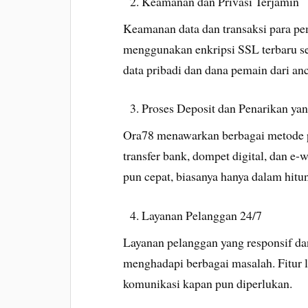
Keamanan dan Privasi Terjamin
Keamanan data dan transaksi para pem
menggunakan enkripsi SSL terbaru s
data pribadi dan dana pemain dari an
Proses Deposit dan Penarikan y
Ora78 menawarkan berbagai metode 
transfer bank, dompet digital, dan e
pun cepat, biasanya hanya dalam hitu
Layanan Pelanggan 24/7
Layanan pelanggan yang responsif da
menghadapi berbagai masalah. Fitur
komunikasi kapan pun diperlukan.