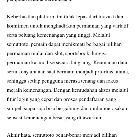
Keberhasilan platform ini tidak lepas dari inovasi dan
komitmen untuk menghadirkan permainan yang variatif
serta peluang kemenangan yang tinggi. Melalui
semuttoto, pemain dapat menikmati berbagai pilihan
permainan mulai dari slot, sportsbook, hingga
permainan kasino live secara langsung. Keamanan data
serta kenyamanan saat bermain menjadi prioritas utama,
sehingga setiap pengguna merasa tenang dan fokus
meraih kemenangan. Dengan kemudahan akses melalui
fitur login yang cepat dan proses pendaftaran yang
simpel, siapa saja bisa bergabung dan mulai merasakan
sensasi kemenangan besar yang ditawarkan.
Akhir kata, semuttoto benar-benar menjadi pilihan