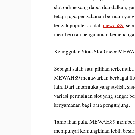
slot online yang dapat diandalkan, 
tetapi juga pengalaman bermain yang 
tengah populer adalah
mewah89
, seb
memberikan pengalaman kemenangan 
Keunggulan Situs Slot Gacor MEW
Sebagai salah satu pilihan terkemuka
MEWAH89 menawarkan berbagai fitur
lain. Dari antarmuka yang stylish, s
variasi permainan slot yang sangat b
kenyamanan bagi para pengunjung.
Tambahan pula, MEWAH89 memberikan
mempunyai kemungkinan lebih besar 