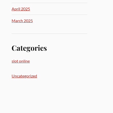
April 2025
March 2025
Categories
slot online
Uncategorized