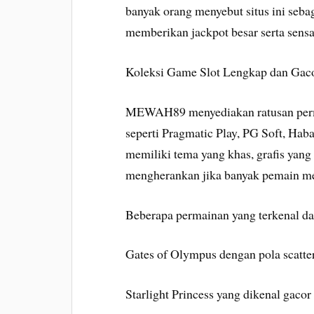
banyak orang menyebut situs ini sebaga
memberikan jackpot besar serta sens
Koleksi Game Slot Lengkap dan Gac
MEWAH89 menyediakan ratusan perma
seperti Pragmatic Play, PG Soft, Haba
memiliki tema yang khas, grafis yan
mengherankan jika banyak pemain mera
Beberapa permainan yang terkenal dan
Gates of Olympus dengan pola scatt
Starlight Princess yang dikenal gacor