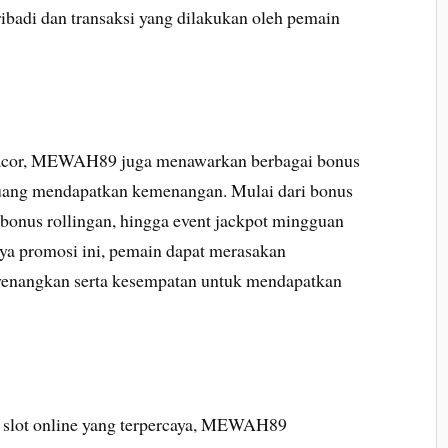
ribadi dan transaksi yang dilakukan oleh pemain
gacor, MEWAH89 juga menawarkan berbagai bonus
uang mendapatkan kemenangan. Mulai dari bonus
 bonus rollingan, hingga event jackpot mingguan
nya promosi ini, pemain dapat merasakan
yenangkan serta kesempatan untuk mendapatkan
s slot online yang terpercaya, MEWAH89