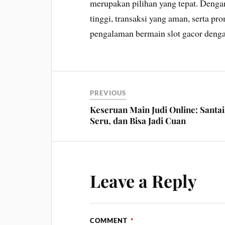
merupakan pilihan yang tepat. Denga
tinggi, transaksi yang aman, serta p
pengalaman bermain slot gacor denga
PREVIOUS
Keseruan Main Judi Online: Santai
Seru, dan Bisa Jadi Cuan
Leave a Reply
COMMENT
*