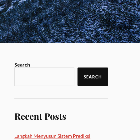
Search
SEARCH
Recent Posts
Langkah Menyusun Sistem Prediksi