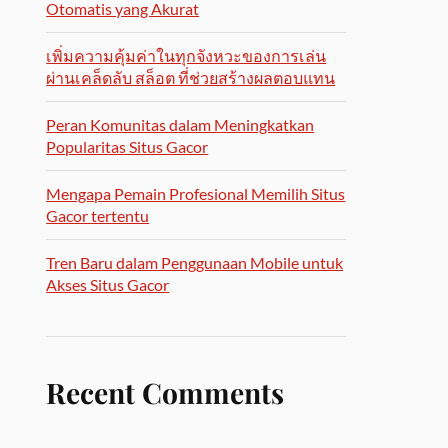
Otomatis yang Akurat
เพิ่มความคุ้มค่าในทุกจังหวะของการเล่น
ผ่านเคล็ดลับ สล็อต ที่ช่วยสร้างผลตอบแทน
Peran Komunitas dalam Meningkatkan
Popularitas Situs Gacor
Mengapa Pemain Profesional Memilih Situs
Gacor tertentu
Tren Baru dalam Penggunaan Mobile untuk
Akses Situs Gacor
Recent Comments