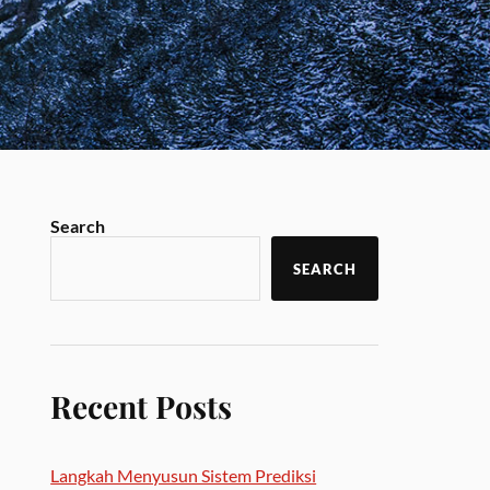
Search
SEARCH
Recent Posts
Langkah Menyusun Sistem Prediksi