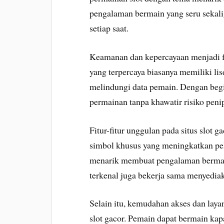
pengalaman bermain yang seru sekal
setiap saat.
Keamanan dan kepercayaan menjadi fa
yang terpercaya biasanya memiliki li
melindungi data pemain. Dengan beg
permainan tanpa khawatir risiko peni
Fitur-fitur unggulan pada situs slot ga
simbol khusus yang meningkatkan pel
menarik membuat pengalaman bermai
terkenal juga bekerja sama menyediak
Selain itu, kemudahan akses dan laya
slot gacor. Pemain dapat bermain kap