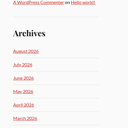
A WordPress Commenter
on
Hello world!
Archives
August 2026
July 2026
June 2026
May 2026
April 2026
March 2026