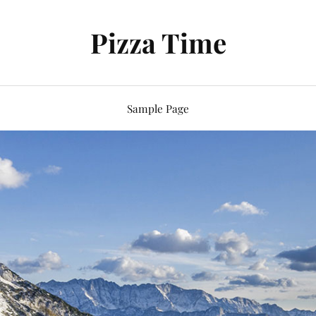
Pizza Time
Sample Page