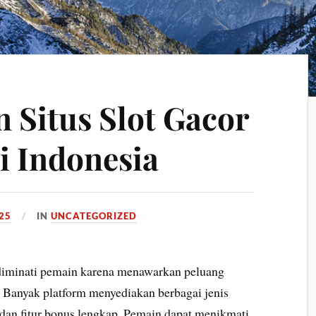
 Situs Slot Gacor
i Indonesia
25
IN
UNCATEGORIZED
 diminati pemain karena menawarkan peluang
 Banyak platform menyediakan berbagai jenis
dan fitur bonus lengkap. Pemain dapat menikmati