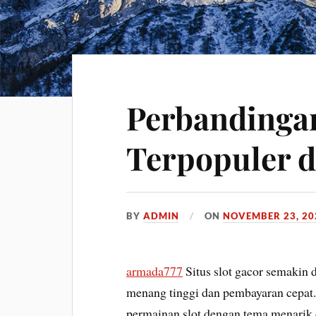
Perbandingan
Terpopuler d
BY
ADMIN
ON
NOVEMBER 23, 20
armada777
Situs slot gacor semakin
menang tinggi dan pembayaran cepat.
permainan slot dengan tema menarik 