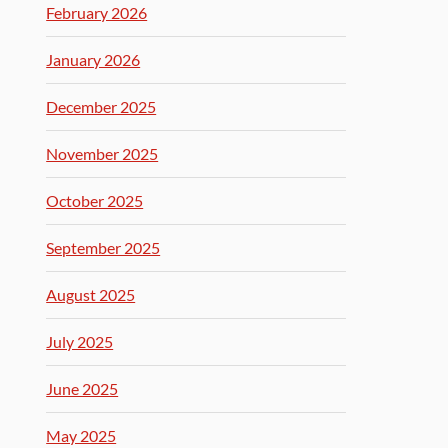
February 2026
January 2026
December 2025
November 2025
October 2025
September 2025
August 2025
July 2025
June 2025
May 2025