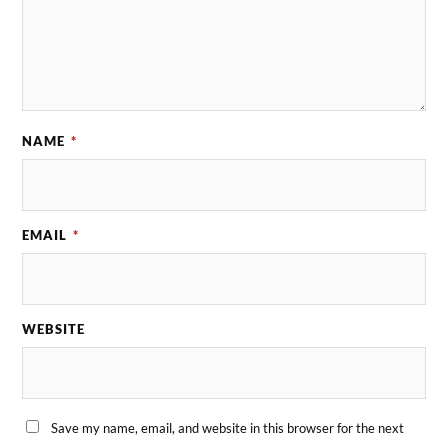
NAME
*
EMAIL
*
WEBSITE
Save my name, email, and website in this browser for the next