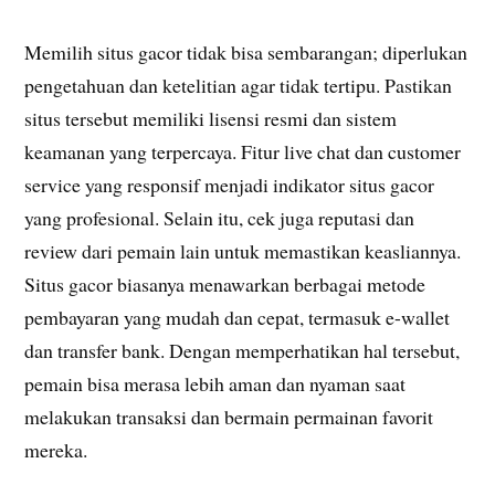
Memilih situs gacor tidak bisa sembarangan; diperlukan
pengetahuan dan ketelitian agar tidak tertipu. Pastikan
situs tersebut memiliki lisensi resmi dan sistem
keamanan yang terpercaya. Fitur live chat dan customer
service yang responsif menjadi indikator situs gacor
yang profesional. Selain itu, cek juga reputasi dan
review dari pemain lain untuk memastikan keasliannya.
Situs gacor biasanya menawarkan berbagai metode
pembayaran yang mudah dan cepat, termasuk e-wallet
dan transfer bank. Dengan memperhatikan hal tersebut,
pemain bisa merasa lebih aman dan nyaman saat
melakukan transaksi dan bermain permainan favorit
mereka.