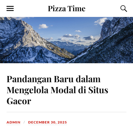
Pizza Time
Pandangan Baru dalam
Mengelola Modal di Situs
Gacor
ADMIN
DECEMBER 30, 2025