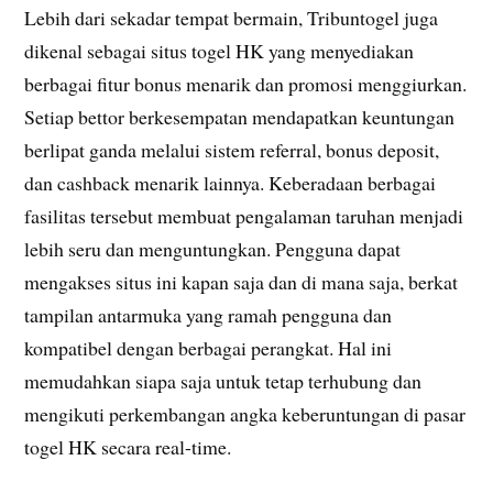
Lebih dari sekadar tempat bermain, Tribuntogel juga
dikenal sebagai situs togel HK yang menyediakan
berbagai fitur bonus menarik dan promosi menggiurkan.
Setiap bettor berkesempatan mendapatkan keuntungan
berlipat ganda melalui sistem referral, bonus deposit,
dan cashback menarik lainnya. Keberadaan berbagai
fasilitas tersebut membuat pengalaman taruhan menjadi
lebih seru dan menguntungkan. Pengguna dapat
mengakses situs ini kapan saja dan di mana saja, berkat
tampilan antarmuka yang ramah pengguna dan
kompatibel dengan berbagai perangkat. Hal ini
memudahkan siapa saja untuk tetap terhubung dan
mengikuti perkembangan angka keberuntungan di pasar
togel HK secara real-time.