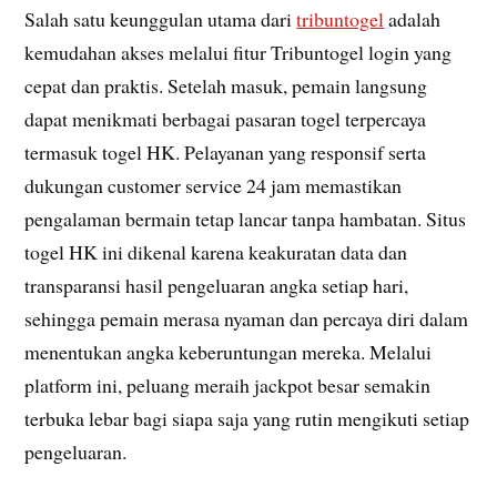
Salah satu keunggulan utama dari
tribuntogel
adalah
kemudahan akses melalui fitur Tribuntogel login yang
cepat dan praktis. Setelah masuk, pemain langsung
dapat menikmati berbagai pasaran togel terpercaya
termasuk togel HK. Pelayanan yang responsif serta
dukungan customer service 24 jam memastikan
pengalaman bermain tetap lancar tanpa hambatan. Situs
togel HK ini dikenal karena keakuratan data dan
transparansi hasil pengeluaran angka setiap hari,
sehingga pemain merasa nyaman dan percaya diri dalam
menentukan angka keberuntungan mereka. Melalui
platform ini, peluang meraih jackpot besar semakin
terbuka lebar bagi siapa saja yang rutin mengikuti setiap
pengeluaran.