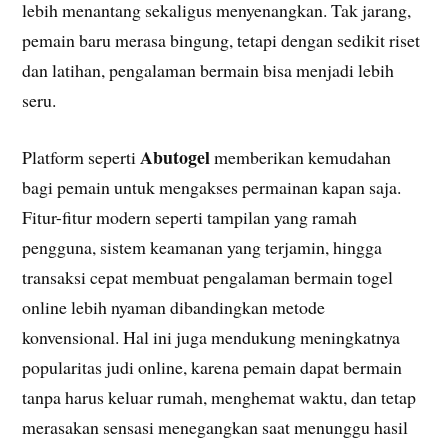
lebih menantang sekaligus menyenangkan. Tak jarang,
pemain baru merasa bingung, tetapi dengan sedikit riset
dan latihan, pengalaman bermain bisa menjadi lebih
seru.
Abutogel
Platform seperti
memberikan kemudahan
bagi pemain untuk mengakses permainan kapan saja.
Fitur-fitur modern seperti tampilan yang ramah
pengguna, sistem keamanan yang terjamin, hingga
transaksi cepat membuat pengalaman bermain togel
online lebih nyaman dibandingkan metode
konvensional. Hal ini juga mendukung meningkatnya
popularitas judi online, karena pemain dapat bermain
tanpa harus keluar rumah, menghemat waktu, dan tetap
merasakan sensasi menegangkan saat menunggu hasil