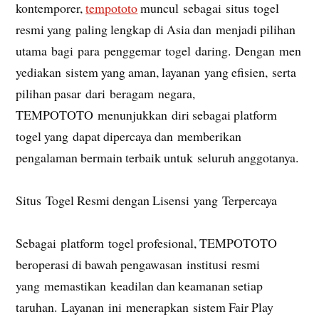
kontemporer,
tempototo
muncul sebagai situs togel
resmi yang paling lengkap di Asia dan menjadi pilihan
utama bagi para penggemar togel daring. Dengan men
yediakan sistem yang aman, layanan yang efisien, serta
pilihan pasar dari beragam negara,
TEMPOTOTO menunjukkan diri sebagai platform
togel yang dapat dipercaya dan memberikan
pengalaman bermain terbaik untuk seluruh anggotanya.
Situs Togel Resmi dengan Lisensi yang Terpercaya
Sebagai platform togel profesional, TEMPOTOTO
beroperasi di bawah pengawasan institusi resmi
yang memastikan keadilan dan keamanan setiap
taruhan. Layanan ini menerapkan sistem Fair Play