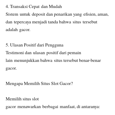
4. Transaksi Cepat dan Mudah
Sistem untuk deposit dan penarikan yang efisien, aman,
dan tepercaya menjadi tanda bahwa situs tersebut
adalah gacor.
5. Ulasan Positif dari Pengguna
Testimoni dan ulasan positif dari pemain
lain menunjukkan bahwa situs tersebut benar-benar
gacor.
Mengapa Memilih Situs Slot Gacor?
Memilih situs slot
gacor menawarkan berbagai manfaat, di antaranya: