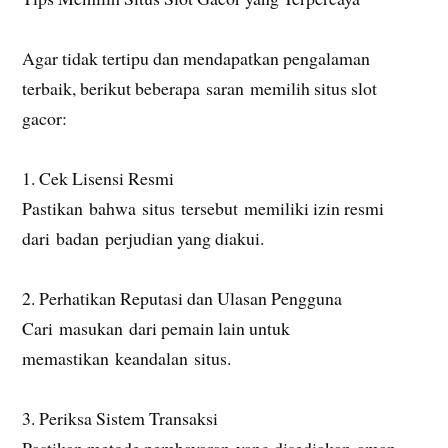
Agar tidak tertipu dan mendapatkan pengalaman
terbaik, berikut beberapa saran memilih situs slot
gacor:
1. Cek Lisensi Resmi
Pastikan bahwa situs tersebut memiliki izin resmi
dari badan perjudian yang diakui.
2. Perhatikan Reputasi dan Ulasan Pengguna
Cari masukan dari pemain lain untuk
memastikan keandalan situs.
3. Periksa Sistem Transaksi