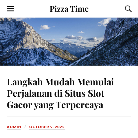
Pizza Time
Langkah Mudah Memulai
Perjalanan di Situs Slot
Gacor yang Terpercaya
ADMIN
OCTOBER 9, 2025