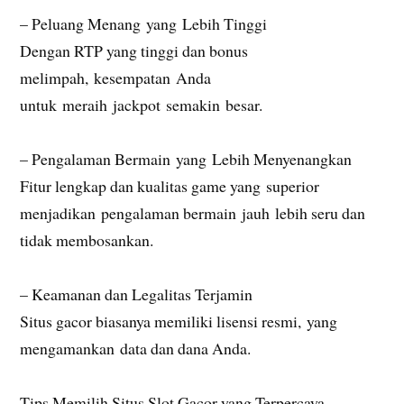
– Peluang Menang yang Lebih Tinggi
Dengan RTP yang tinggi dan bonus
melimpah, kesempatan Anda
untuk meraih jackpot semakin besar.
– Pengalaman Bermain yang Lebih Menyenangkan
Fitur lengkap dan kualitas game yang superior
menjadikan pengalaman bermain jauh lebih seru dan
tidak membosankan.
– Keamanan dan Legalitas Terjamin
Situs gacor biasanya memiliki lisensi resmi, yang
mengamankan data dan dana Anda.
Tips Memilih Situs Slot Gacor yang Terpercaya