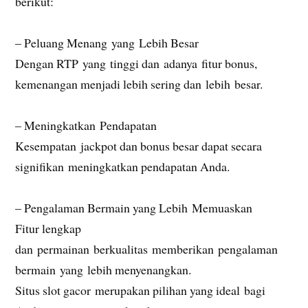
berikut:
– Peluang Menang yang Lebih Besar
Dengan RTP yang tinggi dan adanya fitur bonus,
kemenangan menjadi lebih sering dan lebih besar.
– Meningkatkan Pendapatan
Kesempatan jackpot dan bonus besar dapat secara
signifikan meningkatkan pendapatan Anda.
– Pengalaman Bermain yang Lebih Memuaskan
Fitur lengkap
dan permainan berkualitas memberikan pengalaman
bermain yang lebih menyenangkan.
Situs slot gacor merupakan pilihan yang ideal bagi