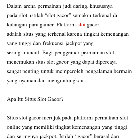
Dalam arena permainan judi daring, khususnya
pada slot, istilah “slot gacor” semakin terkenal di
kalangan para gamer. Platform
slot
gacor
adalah situs yang terkenal karena tingkat kemenangan
yang tinggi dan frekuensi jackpot yang
sering muncul. Bagi penggemar permainan slot,
menemukan situs slot gacor yang dapat dipercaya
sangat penting untuk memperoleh pengalaman bermain
yang nyaman dan menguntungkan.
Apa Itu Situs Slot Gacor?
Situs slot gacor merujuk pada platform permainan slot
online yang memiliki tingkat kemenangan yang tinggi
dan seringnya jackpot. Istilah “gacor” berasal dari