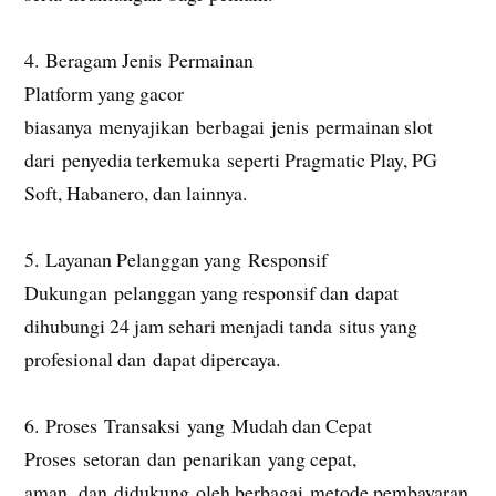
4. Beragam Jenis Permainan
Platform yang gacor
biasanya menyajikan berbagai jenis permainan slot
dari penyedia terkemuka seperti Pragmatic Play, PG
Soft, Habanero, dan lainnya.
5. Layanan Pelanggan yang Responsif
Dukungan pelanggan yang responsif dan dapat
dihubungi 24 jam sehari menjadi tanda situs yang
profesional dan dapat dipercaya.
6. Proses Transaksi yang Mudah dan Cepat
Proses setoran dan penarikan yang cepat,
aman, dan didukung oleh berbagai metode pembayaran