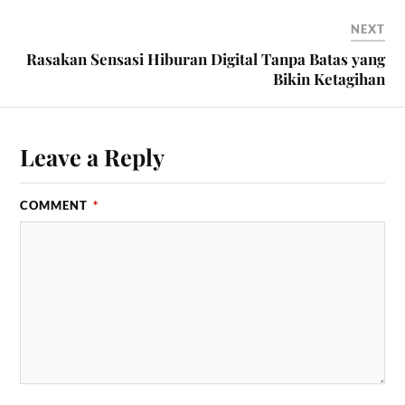
NEXT
Rasakan Sensasi Hiburan Digital Tanpa Batas yang
Bikin Ketagihan
Leave a Reply
COMMENT
*