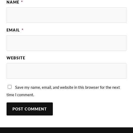
NAME
*
EMAIL
*
WEBSITE
Save my name, email, and website in this browser for the next
time I comment.