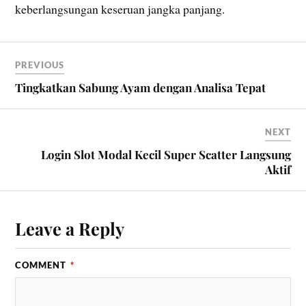
keberlangsungan keseruan jangka panjang.
PREVIOUS
Tingkatkan Sabung Ayam dengan Analisa Tepat
NEXT
Login Slot Modal Kecil Super Scatter Langsung
Aktif
Leave a Reply
COMMENT
*