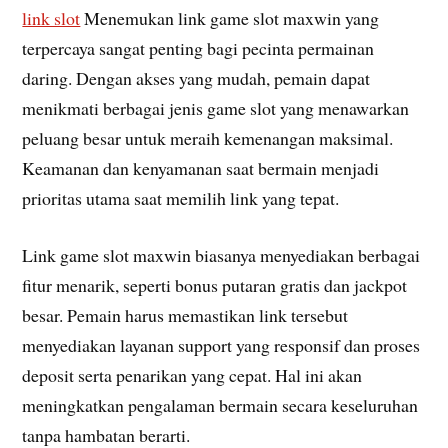
link slot
Menemukan link game slot maxwin yang
terpercaya sangat penting bagi pecinta permainan
daring. Dengan akses yang mudah, pemain dapat
menikmati berbagai jenis game slot yang menawarkan
peluang besar untuk meraih kemenangan maksimal.
Keamanan dan kenyamanan saat bermain menjadi
prioritas utama saat memilih link yang tepat.
Link game slot maxwin biasanya menyediakan berbagai
fitur menarik, seperti bonus putaran gratis dan jackpot
besar. Pemain harus memastikan link tersebut
menyediakan layanan support yang responsif dan proses
deposit serta penarikan yang cepat. Hal ini akan
meningkatkan pengalaman bermain secara keseluruhan
tanpa hambatan berarti.