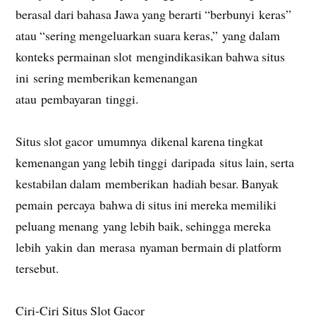
berasal dari bahasa Jawa yang berarti “berbunyi keras”
atau “sering mengeluarkan suara keras,” yang dalam
konteks permainan slot mengindikasikan bahwa situs
ini sering memberikan kemenangan
atau pembayaran tinggi.
Situs slot gacor umumnya dikenal karena tingkat
kemenangan yang lebih tinggi daripada situs lain, serta
kestabilan dalam memberikan hadiah besar. Banyak
pemain percaya bahwa di situs ini mereka memiliki
peluang menang yang lebih baik, sehingga mereka
lebih yakin dan merasa nyaman bermain di platform
tersebut.
Ciri-Ciri Situs Slot Gacor