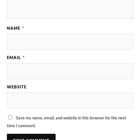
NAME
*
EMAIL
*
WEBSITE
Save my name, email, and website in this browser for the next
time I comment.