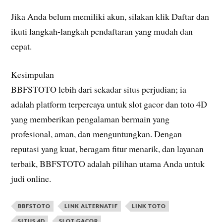
Jika Anda belum memiliki akun, silakan klik Daftar dan
ikuti langkah-langkah pendaftaran yang mudah dan
cepat.
Kesimpulan
BBFSTOTO lebih dari sekadar situs perjudian; ia
adalah platform terpercaya untuk slot gacor dan toto 4D
yang memberikan pengalaman bermain yang
profesional, aman, dan menguntungkan. Dengan
reputasi yang kuat, beragam fitur menarik, dan layanan
terbaik, BBFSTOTO adalah pilihan utama Anda untuk
judi online.
BBFSTOTO
LINK ALTERNATIF
LINK TOTO
SITUS 4D
SLOT GACOR