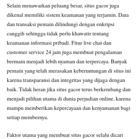
Selain menawarkan peluang besar, situs gacor juga
dikenal memiliki sistem keamanan yang terjamin. Data
dan transaksi pemain dilindungi dengan enkripsi
canggih sehingga tidak perlu khawatir tentang
keamanan informasi pribadi. Fitur live chat dan
customer service 24 jam juga membuat pengalaman
bermain menjadi lebih nyaman dan terpercaya. Banyak
pemain yang telah merasakan keberuntungan di situs ini
karena transparansi dan integritas yang dijaga dengan
baik. Tidak heran jika situs gacor terus berkembang dan
menjadi pilihan utama di dunia perjudian online, karena
mampu memberikan kepercayaan dan kenyamanan bagi
setiap membernya.
Faktor utama yang membuat situs gacor selalu dicari