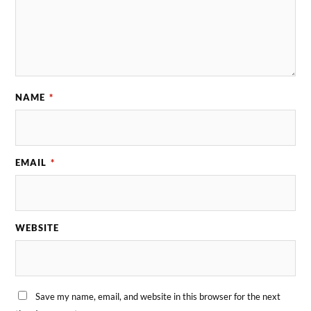
NAME
*
EMAIL
*
WEBSITE
Save my name, email, and website in this browser for the next