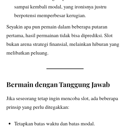
sampai kembali modal, yang ironisnya justru
berpotensi memperbesar kerugian.
Seyakin apa pun pemain dalam beberapa putaran
pertama, hasil permainan tidak bisa diprediksi. Slot
bukan arena strategi finansial, melainkan hiburan yang
melibatkan peluang.
Bermain dengan Tanggung Jawab
Jika seseorang tetap ingin mencoba slot, ada beberapa
prinsip yang perlu ditegakkan:
Tetapkan batas waktu dan batas modal.