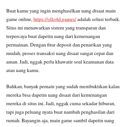
Buat kamu yang ingin menghasilkan uang disaat main
game online,
https://ollo4d.games/
adalah solusi terbaik.
Situs ini menawarkan sistem yang transparan dan
terpercaya buat dapetin uang dari kemenangan
permainan. Dengan fitur deposit dan penarikan yang
mudah, proses transaksi uang disaat sangat cepat dan
aman. Jadi, nggak perlu khawatir soal keamanan data
atau uang kamu.
Bahkan, banyak pemain yang sudah membuktikan kalau
mereka bisa dapetin uang disaat dari kemenangan
mereka di situs ini. Jadi, nggak cuma sekadar hiburan,
tapi juga peluang nyata buat nambah penghasilan dari
rumah. Bayangin aja, main game sambil dapetin uang