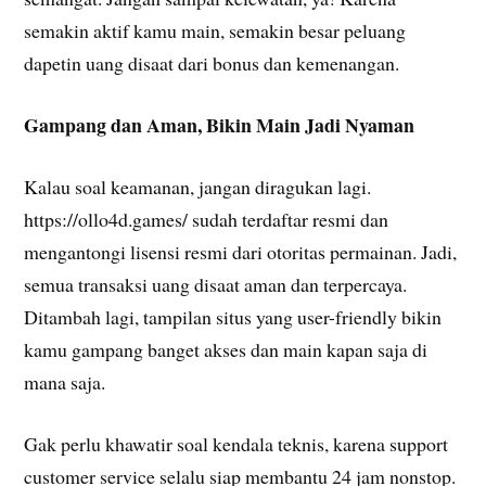
semakin aktif kamu main, semakin besar peluang
dapetin uang disaat dari bonus dan kemenangan.
Gampang dan Aman, Bikin Main Jadi Nyaman
Kalau soal keamanan, jangan diragukan lagi.
https://ollo4d.games/ sudah terdaftar resmi dan
mengantongi lisensi resmi dari otoritas permainan. Jadi,
semua transaksi uang disaat aman dan terpercaya.
Ditambah lagi, tampilan situs yang user-friendly bikin
kamu gampang banget akses dan main kapan saja di
mana saja.
Gak perlu khawatir soal kendala teknis, karena support
customer service selalu siap membantu 24 jam nonstop.