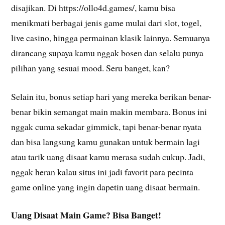
disajikan. Di https://ollo4d.games/, kamu bisa
menikmati berbagai jenis game mulai dari slot, togel,
live casino, hingga permainan klasik lainnya. Semuanya
dirancang supaya kamu nggak bosen dan selalu punya
pilihan yang sesuai mood. Seru banget, kan?
Selain itu, bonus setiap hari yang mereka berikan benar-
benar bikin semangat main makin membara. Bonus ini
nggak cuma sekadar gimmick, tapi benar-benar nyata
dan bisa langsung kamu gunakan untuk bermain lagi
atau tarik uang disaat kamu merasa sudah cukup. Jadi,
nggak heran kalau situs ini jadi favorit para pecinta
game online yang ingin dapetin uang disaat bermain.
Uang Disaat Main Game? Bisa Banget!