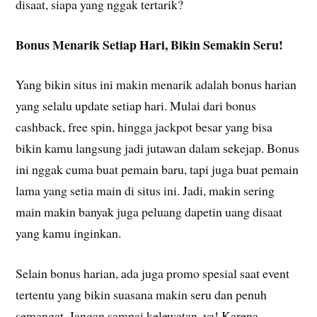
disaat, siapa yang nggak tertarik?
Bonus Menarik Setiap Hari, Bikin Semakin Seru!
Yang bikin situs ini makin menarik adalah bonus harian
yang selalu update setiap hari. Mulai dari bonus
cashback, free spin, hingga jackpot besar yang bisa
bikin kamu langsung jadi jutawan dalam sekejap. Bonus
ini nggak cuma buat pemain baru, tapi juga buat pemain
lama yang setia main di situs ini. Jadi, makin sering
main makin banyak juga peluang dapetin uang disaat
yang kamu inginkan.
Selain bonus harian, ada juga promo spesial saat event
tertentu yang bikin suasana makin seru dan penuh
semangat. Jangan sampai kelewatan, ya! Karena