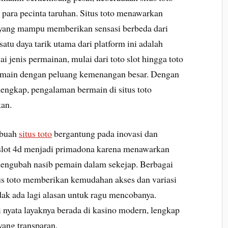
i para pecinta taruhan. Situs toto menawarkan
yang mampu memberikan sensasi berbeda dari
satu daya tarik utama dari platform ini adalah
enis permainan, mulai dari toto slot hingga toto
emain dengan peluang kemenangan besar. Dengan
 lengkap, pengalaman bermain di situs toto
an.
ebuah
situs toto
bergantung pada inovasi dan
o slot 4d menjadi primadona karena menawarkan
engubah nasib pemain dalam sekejap. Berbagai
tus toto memberikan kemudahan akses dan variasi
idak ada lagi alasan untuk ragu mencobanya.
 nyata layaknya berada di kasino modern, lengkap
yang transparan.