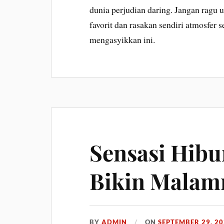
dunia perjudian daring. Jangan ragu 
favorit dan rasakan sendiri atmosfer s
mengasyikkan ini.
Sensasi Hibu
Bikin Malam
BY
ADMIN
ON
SEPTEMBER 29, 2