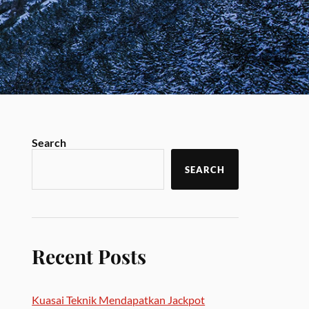
Search
SEARCH
Recent Posts
Kuasai Teknik Mendapatkan Jackpot