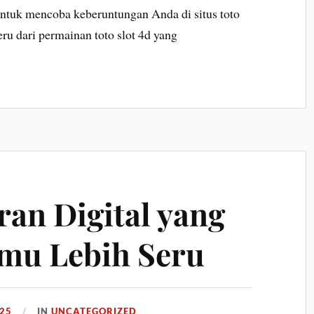
untuk mencoba keberuntungan Anda di situs toto
eru dari permainan toto slot 4d yang
ran Digital yang
mu Lebih Seru
025
IN
UNCATEGORIZED