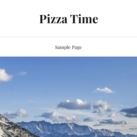
Pizza Time
Sample Page