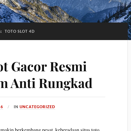
G:
TOTO SLOT 4D
lot Gacor Resmi
em Anti Rungkad
26
IN
UNCATEGORIZED
emakin berkembang pesat, keberadaan situs toto