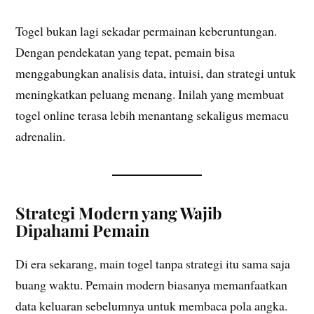
Togel bukan lagi sekadar permainan keberuntungan.
Dengan pendekatan yang tepat, pemain bisa
menggabungkan analisis data, intuisi, dan strategi untuk
meningkatkan peluang menang. Inilah yang membuat
togel online terasa lebih menantang sekaligus memacu
adrenalin.
Strategi Modern yang Wajib
Dipahami Pemain
Di era sekarang, main togel tanpa strategi itu sama saja
buang waktu. Pemain modern biasanya memanfaatkan
data keluaran sebelumnya untuk membaca pola angka.