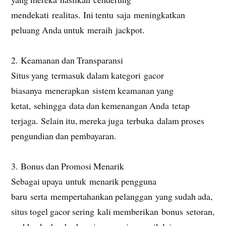
mendekati realitas. Ini tentu saja meningkatkan
peluang Anda untuk meraih jackpot.
2. Keamanan dan Transparansi
Situs yang termasuk dalam kategori gacor
biasanya menerapkan sistem keamanan yang
ketat, sehingga data dan kemenangan Anda tetap
terjaga. Selain itu, mereka juga terbuka dalam proses
pengundian dan pembayaran.
3. Bonus dan Promosi Menarik
Sebagai upaya untuk menarik pengguna
baru serta mempertahankan pelanggan yang sudah ada,
situs togel gacor sering kali memberikan bonus setoran,