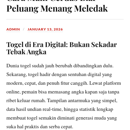
Peluang Menang Meledak
ADMIN
JANUARY 13, 2026
Togel di Era Digital: Bukan Sekadar
Tebak Angka
Dunia togel sudah jauh berubah dibandingkan dulu.
Sekarang, togel hadir dengan sentuhan digital yang
modern, cepat, dan penuh fitur canggih. Lewat platform
online, pemain bisa memasang angka kapan saja tanpa
ribet keluar rumah. Tampilan antarmuka yang simpel,
data hasil undian real-time, hingga statistik lengkap
membuat togel semakin diminati generasi muda yang
suka hal praktis dan serba cepat.