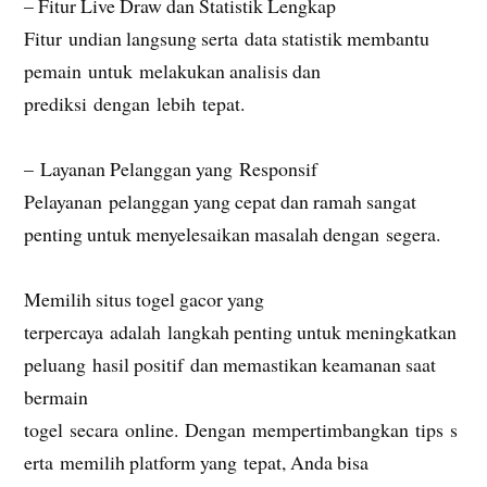
– Fitur Live Draw dan Statistik Lengkap
Fitur undian langsung serta data statistik membantu
pemain untuk melakukan analisis dan
prediksi dengan lebih tepat.
– Layanan Pelanggan yang Responsif
Pelayanan pelanggan yang cepat dan ramah sangat
penting untuk menyelesaikan masalah dengan segera.
Memilih situs togel gacor yang
terpercaya adalah langkah penting untuk meningkatkan
peluang hasil positif dan memastikan keamanan saat
bermain
togel secara online. Dengan mempertimbangkan tips s
erta memilih platform yang tepat, Anda bisa