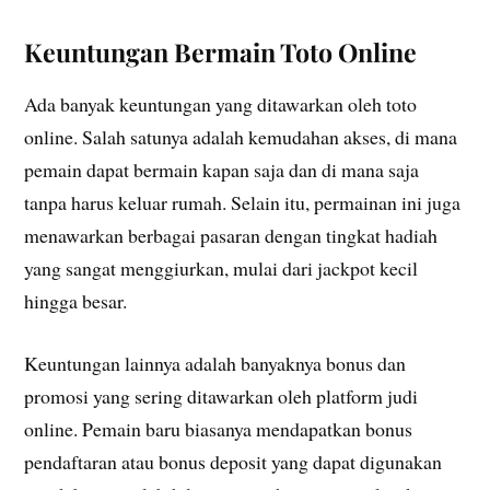
Keuntungan Bermain Toto Online
Ada banyak keuntungan yang ditawarkan oleh toto
online. Salah satunya adalah kemudahan akses, di mana
pemain dapat bermain kapan saja dan di mana saja
tanpa harus keluar rumah. Selain itu, permainan ini juga
menawarkan berbagai pasaran dengan tingkat hadiah
yang sangat menggiurkan, mulai dari jackpot kecil
hingga besar.
Keuntungan lainnya adalah banyaknya bonus dan
promosi yang sering ditawarkan oleh platform judi
online. Pemain baru biasanya mendapatkan bonus
pendaftaran atau bonus deposit yang dapat digunakan