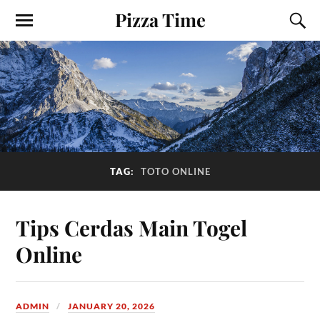
Pizza Time
TAG:
TOTO ONLINE
Tips Cerdas Main Togel
Online
ADMIN
JANUARY 20, 2026