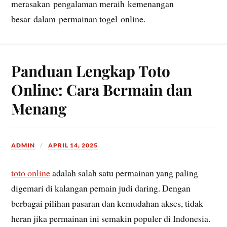
merasakan pengalaman meraih kemenangan
besar dalam permainan togel online.
Panduan Lengkap Toto
Online: Cara Bermain dan
Menang
ADMIN
APRIL 14, 2025
toto online
adalah salah satu permainan yang paling
digemari di kalangan pemain judi daring. Dengan
berbagai pilihan pasaran dan kemudahan akses, tidak
heran jika permainan ini semakin populer di Indonesia.