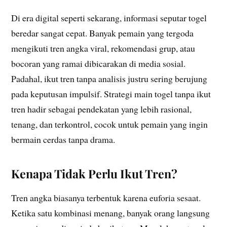
Di era digital seperti sekarang, informasi seputar togel
beredar sangat cepat. Banyak pemain yang tergoda
mengikuti tren angka viral, rekomendasi grup, atau
bocoran yang ramai dibicarakan di media sosial.
Padahal, ikut tren tanpa analisis justru sering berujung
pada keputusan impulsif. Strategi main togel tanpa ikut
tren hadir sebagai pendekatan yang lebih rasional,
tenang, dan terkontrol, cocok untuk pemain yang ingin
bermain cerdas tanpa drama.
Kenapa Tidak Perlu Ikut Tren?
Tren angka biasanya terbentuk karena euforia sesaat.
Ketika satu kombinasi menang, banyak orang langsung