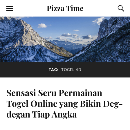
Pizza Time
TAG:
TOGEL 4D
Sensasi Seru Permainan
Togel Online yang Bikin Deg-
degan Tiap Angka