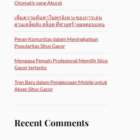
Otomatis yang Akurat
เพิ่มความคุ้มค่าในทุกจังหวะของการเล่น
ผ่านเคล็ดลับ สล็อต ที่ช่วยสร้างผลตอบแทน
Peran Komunitas dalam Meningkatkan
Popularitas Situs Gacor
Mengapa Pemain Profesional Memilih Situs
Gacor tertentu
Tren Baru dalam Penggunaan Mobile untuk
Akses Situs Gacor
Recent Comments