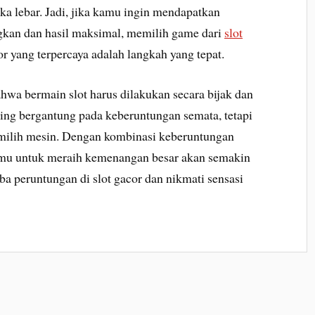
a lebar. Jadi, jika kamu ingin mendapatkan
kan dan hasil maksimal, memilih game dari
slot
or yang terpercaya adalah langkah yang tepat.
hwa bermain slot harus dilakukan secara bijak dan
ring bergantung pada keberuntungan semata, tetapi
memilih mesin. Dengan kombinasi keberuntungan
kamu untuk meraih kemenangan besar akan semakin
ba peruntungan di slot gacor dan nikmati sensasi