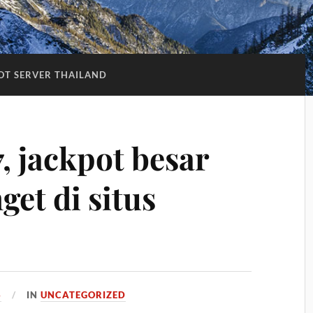
OT SERVER THAILAND
7, jackpot besar
et di situs
6
IN
UNCATEGORIZED