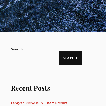
Search
SEARCH
Recent Posts
Langkah Menyusun Sistem Prediksi