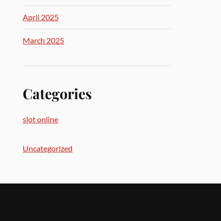
April 2025
March 2025
Categories
slot online
Uncategorized