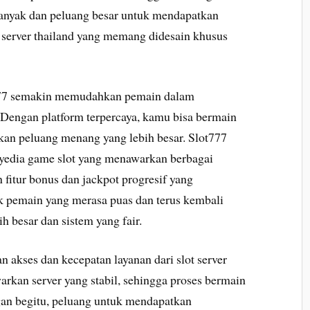
 banyak dan peluang besar untuk mendapatkan
ot server thailand yang memang didesain khusus
ot777 semakin memudahkan pemain dalam
 Dengan platform terpercaya, kamu bisa bermain
an peluang menang yang lebih besar. Slot777
enyedia game slot yang menawarkan berbagai
fitur bonus dan jackpot progresif yang
k pemain yang merasa puas dan terus kembali
 besar dan sistem yang fair.
akses dan kecepatan layanan dari slot server
arkan server yang stabil, sehingga proses bermain
gan begitu, peluang untuk mendapatkan