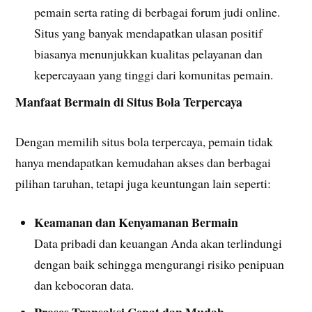
pemain serta rating di berbagai forum judi online.
Situs yang banyak mendapatkan ulasan positif
biasanya menunjukkan kualitas pelayanan dan
kepercayaan yang tinggi dari komunitas pemain.
Manfaat Bermain di Situs Bola Terpercaya
Dengan memilih situs bola terpercaya, pemain tidak
hanya mendapatkan kemudahan akses dan berbagai
pilihan taruhan, tetapi juga keuntungan lain seperti:
Keamanan dan Kenyamanan Bermain
Data pribadi dan keuangan Anda akan terlindungi
dengan baik sehingga mengurangi risiko penipuan
dan kebocoran data.