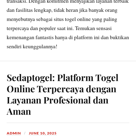
transaksi. Dengan komitmen menyajikan layanan terbaik
dan fasilitas lengkap, tidak heran jika banyak orang
menyebutnya sebagai situs togel online yang paling
terpercaya dan populer saat ini. Temukan sensasi
kemenangan fantastis hanya di platform ini dan buktikan
sendiri keunggulannya!
Sedaptogel: Platform Togel
Online Terpercaya dengan
Layanan Profesional dan
Aman
ADMIN
JUNE 10, 2025