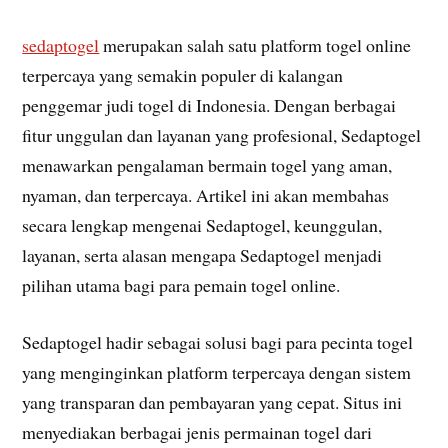
sedaptogel
merupakan salah satu platform togel online
terpercaya yang semakin populer di kalangan
penggemar judi togel di Indonesia. Dengan berbagai
fitur unggulan dan layanan yang profesional, Sedaptogel
menawarkan pengalaman bermain togel yang aman,
nyaman, dan terpercaya. Artikel ini akan membahas
secara lengkap mengenai Sedaptogel, keunggulan,
layanan, serta alasan mengapa Sedaptogel menjadi
pilihan utama bagi para pemain togel online.
Sedaptogel hadir sebagai solusi bagi para pecinta togel
yang menginginkan platform terpercaya dengan sistem
yang transparan dan pembayaran yang cepat. Situs ini
menyediakan berbagai jenis permainan togel dari