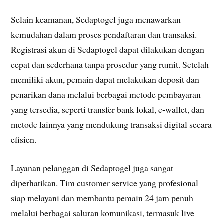
Selain keamanan, Sedaptogel juga menawarkan
kemudahan dalam proses pendaftaran dan transaksi.
Registrasi akun di Sedaptogel dapat dilakukan dengan
cepat dan sederhana tanpa prosedur yang rumit. Setelah
memiliki akun, pemain dapat melakukan deposit dan
penarikan dana melalui berbagai metode pembayaran
yang tersedia, seperti transfer bank lokal, e-wallet, dan
metode lainnya yang mendukung transaksi digital secara
efisien.
Layanan pelanggan di Sedaptogel juga sangat
diperhatikan. Tim customer service yang profesional
siap melayani dan membantu pemain 24 jam penuh
melalui berbagai saluran komunikasi, termasuk live