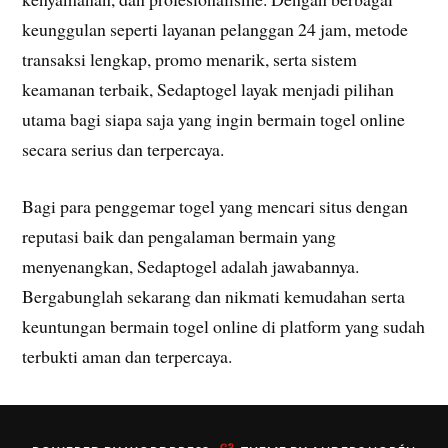
keunggulan seperti layanan pelanggan 24 jam, metode
transaksi lengkap, promo menarik, serta sistem
keamanan terbaik, Sedaptogel layak menjadi pilihan
utama bagi siapa saja yang ingin bermain togel online
secara serius dan terpercaya.
Bagi para penggemar togel yang mencari situs dengan
reputasi baik dan pengalaman bermain yang
menyenangkan, Sedaptogel adalah jawabannya.
Bergabunglah sekarang dan nikmati kemudahan serta
keuntungan bermain togel online di platform yang sudah
terbukti aman dan terpercaya.