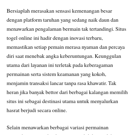
Bersiaplah merasakan sensasi kemenangan besar
dengan platform taruhan yang sedang naik daun dan
menawarkan pengalaman bermain tak tertandingi. Situs
togel online ini hadir dengan inovasi terbaru,
memastikan setiap pemain merasa nyaman dan percaya
diri saat menebak angka keberuntungan. Keunggulan
utama dari layanan ini terletak pada keberagaman
permainan serta sistem keamanan yang kokoh,
menjamin transaksi lancar tanpa rasa khawatir. Tak
heran jika banyak bettor dari berbagai kalangan memilih
situs ini sebagai destinasi utama untuk menyalurkan
hasrat berjudi secara online.
Selain menawarkan berbagai variasi permainan