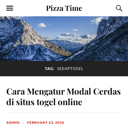
Pizza Time
TAG:
SEDAPTOGEL
Cara Mengatur Modal Cerdas
di situs togel online
ADMIN
FEBRUARY 23, 2026