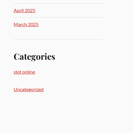
April 2025
March 2025
Categories
slot online
Uncategorized