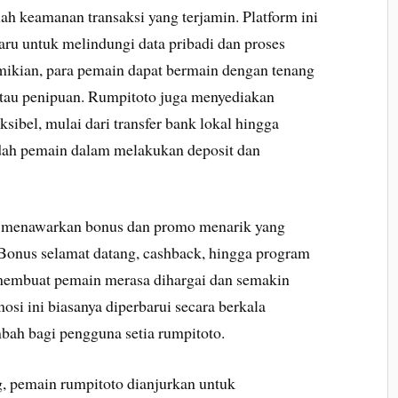
ah keamanan transaksi yang terjamin. Platform ini
ru untuk melindungi data pribadi dan proses
ikian, para pemain dapat bermain dengan tenang
atau penipuan. Rumpitoto juga menyediakan
sibel, mulai dari transfer bank lokal hingga
dah pemain dalam melakukan deposit dan
uga menawarkan bonus dan promo menarik yang
Bonus selamat datang, cashback, hingga program
g membuat pemain merasa dihargai dan semakin
osi ini biasanya diperbarui secara berkala
bah bagi pengguna setia rumpitoto.
 pemain rumpitoto dianjurkan untuk