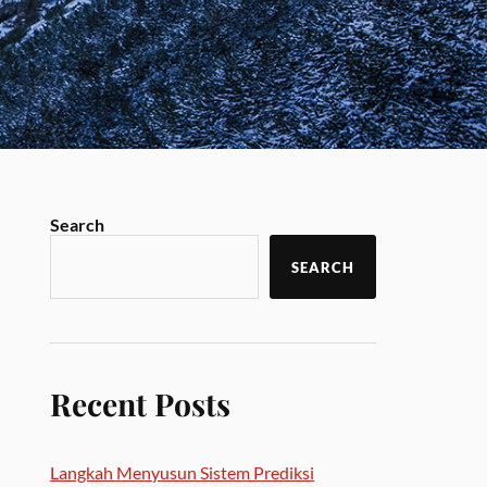
Search
SEARCH
Recent Posts
Langkah Menyusun Sistem Prediksi