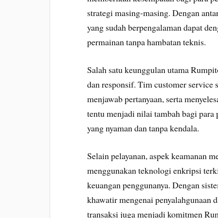
strategi masing-masing. Dengan anta
yang sudah berpengalaman dapat den
permainan tanpa hambatan teknis.
Salah satu keunggulan utama Rumpito
dan responsif. Tim customer service
menjawab pertanyaan, serta menyeles
tentu menjadi nilai tambah bagi pa
yang nyaman dan tanpa kendala.
Selain pelayanan, aspek keamanan men
menggunakan teknologi enkripsi terki
keuangan penggunanya. Dengan siste
khawatir mengenai penyalahgunaan d
transaksi juga menjadi komitmen Ru