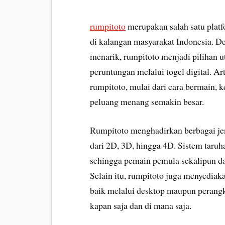
rumpitoto
merupakan salah satu platf
di kalangan masyarakat Indonesia. D
menarik, rumpitoto menjadi pilihan 
peruntungan melalui togel digital. Ar
rumpitoto, mulai dari cara bermain, k
peluang menang semakin besar.
Rumpitoto menghadirkan berbagai je
dari 2D, 3D, hingga 4D. Sistem taruh
sehingga pemain pemula sekalipun d
Selain itu, rumpitoto juga menyedia
baik melalui desktop maupun peran
kapan saja dan di mana saja.