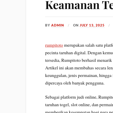
Keamanan Te
BY
ADMIN
ON
JULY 13, 2025
rumpitoto
merupakan salah satu platf
pecinta taruhan digital. Dengan kem
tersedia, Rumpitoto berhasil menarik
Artikel ini akan membahas secara le
keunggulan, jenis permainan, hingga
dipercaya oleh banyak pengguna.
Sebagai platform judi online, Rumpit
taruhan togel, slot online, dan perm
memberikan kesempatan bagi para pe