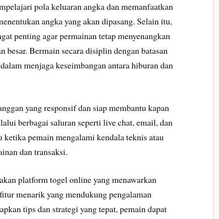
empelajari pola keluaran angka dan memanfaatkan
menentukan angka yang akan dipasang. Selain itu,
ngat penting agar permainan tetap menyenangkan
n besar. Bermain secara disiplin dengan batasan
 dalam menjaga keseimbangan antara hiburan dan
langgan yang responsif dan siap membantu kapan
lui berbagai saluran seperti live chat, email, dan
u ketika pemain mengalami kendala teknis atau
inan dan transaksi.
akan platform togel online yang menawarkan
fitur menarik yang mendukung pengalaman
kan tips dan strategi yang tepat, pemain dapat