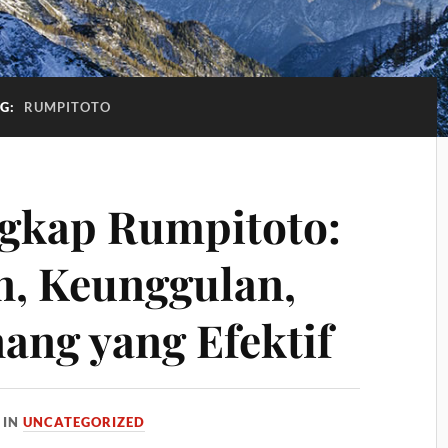
G:
RUMPITOTO
gkap Rumpitoto:
n, Keunggulan,
ang yang Efektif
IN
UNCATEGORIZED