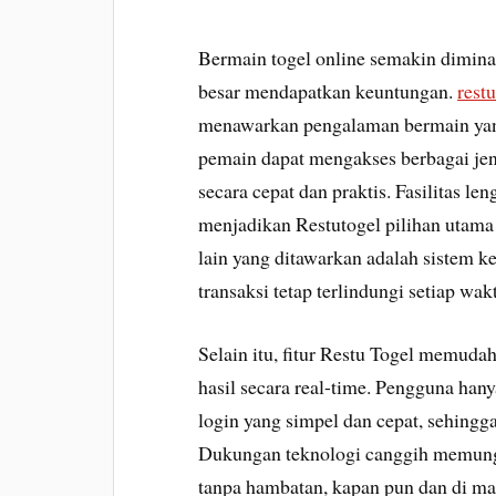
Bermain togel online semakin dimina
besar mendapatkan keuntungan.
rest
menawarkan pengalaman bermain yang 
pemain dapat mengakses berbagai jeni
secara cepat dan praktis. Fasilitas le
menjadikan Restutogel pilihan utama
lain yang ditawarkan adalah sistem k
transaksi tetap terlindungi setiap wak
Selain itu, fitur Restu Togel memud
hasil secara real-time. Pengguna ha
login yang simpel dan cepat, sehingga
Dukungan teknologi canggih memungk
tanpa hambatan, kapan pun dan di ma