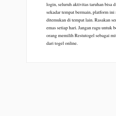
login, seluruh aktivitas taruhan bis
sekadar tempat bermain, platform in
ditemukan di tempat lain. Rasakan s
emas setiap hari. Jangan ragu untuk 
orang memilih Restutogel sebagai mit
dari togel online.