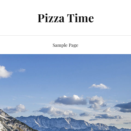
Pizza Time
Sample Page