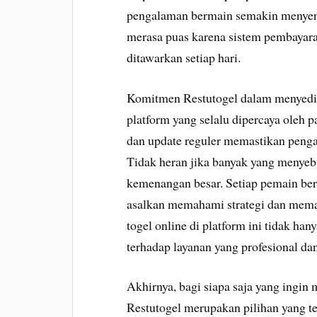
pengalaman bermain semakin menye
merasa puas karena sistem pembayaran
ditawarkan setiap hari.
Komitmen Restutogel dalam menyedi
platform yang selalu dipercaya oleh p
dan update reguler memastikan penga
Tidak heran jika banyak yang menyeb
kemenangan besar. Setiap pemain ber
asalkan memahami strategi dan mema
togel online di platform ini tidak ha
terhadap layanan yang profesional dan
Akhirnya, bagi siapa saja yang ingin
Restutogel merupakan pilihan yang t