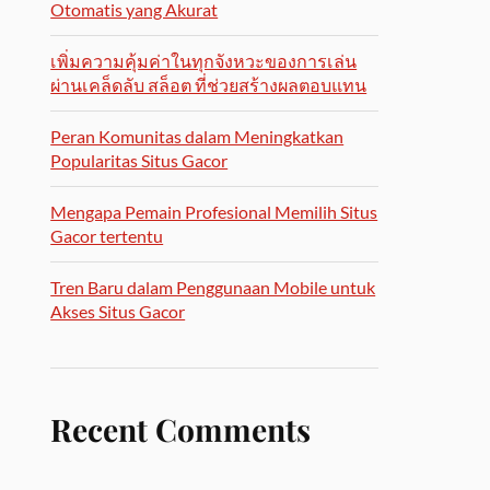
Otomatis yang Akurat
เพิ่มความคุ้มค่าในทุกจังหวะของการเล่น
ผ่านเคล็ดลับ สล็อต ที่ช่วยสร้างผลตอบแทน
Peran Komunitas dalam Meningkatkan
Popularitas Situs Gacor
Mengapa Pemain Profesional Memilih Situs
Gacor tertentu
Tren Baru dalam Penggunaan Mobile untuk
Akses Situs Gacor
Recent Comments