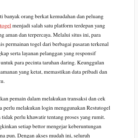
ti banyak orang berkat kemudahan dan peluang
utogel
menjadi salah satu platform terdepan yang
aman dan terpercaya. Melalui situs ini, para
s permainan togel dari berbagai pasaran terkenal
ngkap serta layanan pelanggan yang responsif
 untuk para pecinta taruhan daring. Keunggulan
eamanan yang ketat, memastikan data pribadi dan
tu.
ahkan pemain dalam melakukan transaksi dan cek
nya perlu melakukan login menggunakan Restutogel
 tidak perlu khawatir tentang proses yang rumit.
inkan setiap bettor mengejar keberuntungan
na pun. Dengan akses mudah ini, seluruh