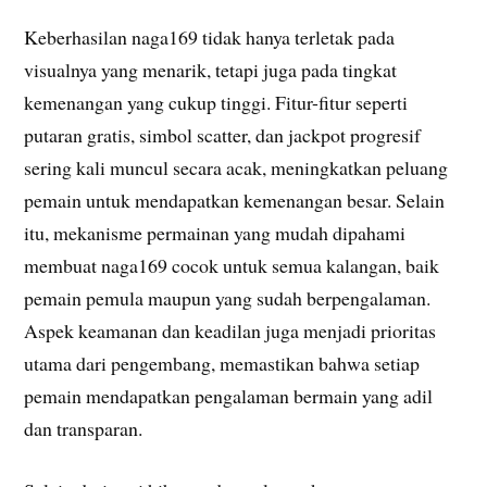
Keberhasilan naga169 tidak hanya terletak pada
visualnya yang menarik, tetapi juga pada tingkat
kemenangan yang cukup tinggi. Fitur-fitur seperti
putaran gratis, simbol scatter, dan jackpot progresif
sering kali muncul secara acak, meningkatkan peluang
pemain untuk mendapatkan kemenangan besar. Selain
itu, mekanisme permainan yang mudah dipahami
membuat naga169 cocok untuk semua kalangan, baik
pemain pemula maupun yang sudah berpengalaman.
Aspek keamanan dan keadilan juga menjadi prioritas
utama dari pengembang, memastikan bahwa setiap
pemain mendapatkan pengalaman bermain yang adil
dan transparan.