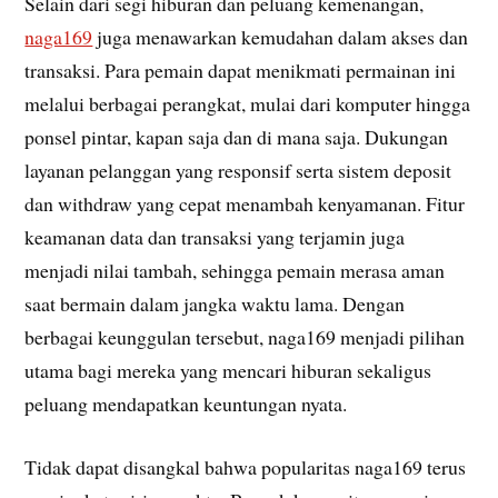
Selain dari segi hiburan dan peluang kemenangan,
naga169
juga menawarkan kemudahan dalam akses dan
transaksi. Para pemain dapat menikmati permainan ini
melalui berbagai perangkat, mulai dari komputer hingga
ponsel pintar, kapan saja dan di mana saja. Dukungan
layanan pelanggan yang responsif serta sistem deposit
dan withdraw yang cepat menambah kenyamanan. Fitur
keamanan data dan transaksi yang terjamin juga
menjadi nilai tambah, sehingga pemain merasa aman
saat bermain dalam jangka waktu lama. Dengan
berbagai keunggulan tersebut, naga169 menjadi pilihan
utama bagi mereka yang mencari hiburan sekaligus
peluang mendapatkan keuntungan nyata.
Tidak dapat disangkal bahwa popularitas naga169 terus