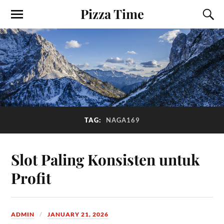
Pizza Time
TAG:
NAGA169
Slot Paling Konsisten untuk
Profit
ADMIN
JANUARY 21, 2026