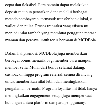
cepat dan fleksibel. Para pemain dapat melakukan
deposit maupun penarikan dana melalui berbagai
metode pembayaran, termasuk transfer bank lokal, e-
wallet, dan pulsa. Proses transaksi yang efisien ini
menjadi nilai tambah yang membuat pengguna merasa
nyaman dan percaya untuk terus bermain di MCDBola.
Dalam hal promosi, MCDBola juga memberikan
berbagai bonus menarik bagi member baru maupun
member setia. Mulai dari bonus selamat datang,
cashback, hingga program referral, semua dirancang
untuk memberikan nilai lebih dan meningkatkan
pengalaman bermain. Program loyalitas ini tidak hanya
meningkatkan engagement, tetapi juga memperkuat
hubungan antara platform dan para penggunanya.