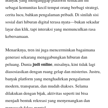
sebagai komunitas kecil tempat orang berbagi strategi,
cerita lucu, bahkan pengalaman pribadi. Di sinilah sisi
sosial dari hiburan digital terasa nyata—bukan sekadar
layar dan klik, tapi interaksi yang memunculkan rasa
kebersamaan.
Menariknya, tren ini juga mencerminkan bagaimana
generasi sekarang menggabungkan hiburan dan
judi online
peluang. Dunia
, misalnya, kini tidak lagi
diasosiasikan dengan ruang gelap dan misterius. Justru,
banyak platform yang menghadirkan pengalaman
modern, transparan, dan mudah diakses. Selama
dilakukan dengan bijak, aktivitas seperti ini bisa
menjadi bentuk rekreasi yang menyenangkan dan
mengasah fokus mental.