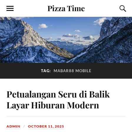
Pizza Time
TAG:
MABAR88 MOBILE
Petualangan Seru di Balik
Layar Hiburan Modern
ADMIN
OCTOBER 11, 2025