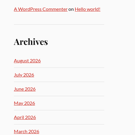
A WordPress Commenter
on
Hello world!
Archives
August 2026
July 2026
June 2026
May 2026
April 2026
March 2026