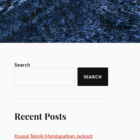
Search
SEARCH
Recent Posts
Kuasai Teknik Mendapatkan Jackpot