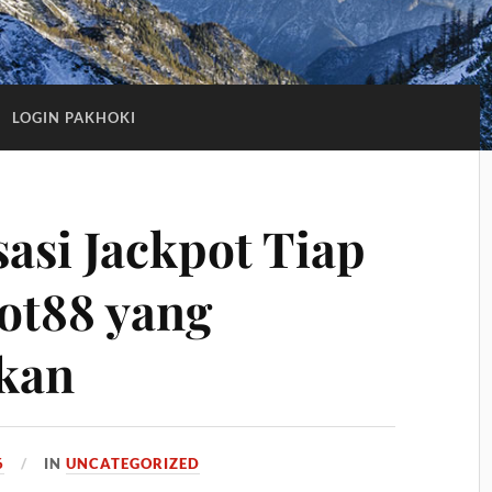
:
LOGIN PAKHOKI
asi Jackpot Tiap
lot88 yang
kan
6
IN
UNCATEGORIZED