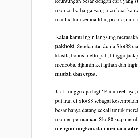
s
keuntungan besar dengan cara yang
momen berharga yang membuat kanton
manfaatkan semua fitur, promo, dan j
Kalau kamu ingin langsung merasakan 
pakhoki
. Setelah itu, dunia Slot88 
klasik, bonus melimpah, hingga jackp
mencoba, dijamin ketagihan dan ingin
mudah dan cepat
.
Jadi, tunggu apa lagi? Putar reel-nya,
putaran di Slot88 sebagai kesempata
besar hanya datang sekali untuk mere
momen permainan. Slot88 siap memb
menguntungkan, dan memacu adre