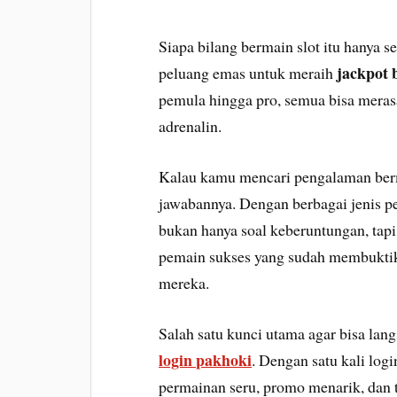
Siapa bilang bermain slot itu hanya 
jackpot 
peluang emas untuk meraih
pemula hingga pro, semua bisa mera
adrenalin.
Kalau kamu mencari pengalaman be
jawabannya. Dengan berbagai jenis p
bukan hanya soal keberuntungan, tapi 
pemain sukses yang sudah membuktik
mereka.
Salah satu kunci utama agar bisa lan
login pakhoki
. Dengan satu kali lo
permainan seru, promo menarik, dan 