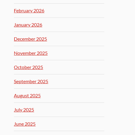
February 2026
January 2026
December 2025
November 2025
October 2025
September 2025
August 2025
July 2025
June 2025