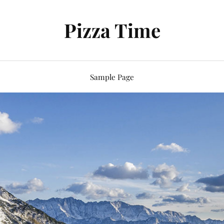
Pizza Time
Sample Page