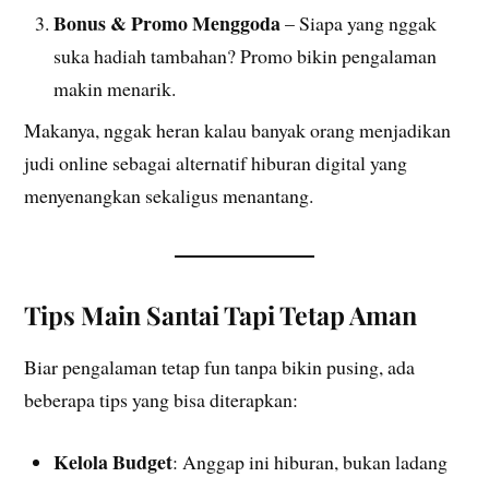
Bonus & Promo Menggoda
– Siapa yang nggak
suka hadiah tambahan? Promo bikin pengalaman
makin menarik.
Makanya, nggak heran kalau banyak orang menjadikan
judi online sebagai alternatif hiburan digital yang
menyenangkan sekaligus menantang.
Tips Main Santai Tapi Tetap Aman
Biar pengalaman tetap fun tanpa bikin pusing, ada
beberapa tips yang bisa diterapkan:
Kelola Budget
: Anggap ini hiburan, bukan ladang