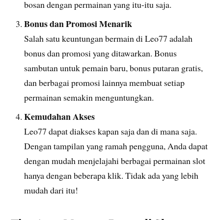
bosan dengan permainan yang itu-itu saja.
Bonus dan Promosi Menarik
Salah satu keuntungan bermain di Leo77 adalah
bonus dan promosi yang ditawarkan. Bonus
sambutan untuk pemain baru, bonus putaran gratis,
dan berbagai promosi lainnya membuat setiap
permainan semakin menguntungkan.
Kemudahan Akses
Leo77 dapat diakses kapan saja dan di mana saja.
Dengan tampilan yang ramah pengguna, Anda dapat
dengan mudah menjelajahi berbagai permainan slot
hanya dengan beberapa klik. Tidak ada yang lebih
mudah dari itu!