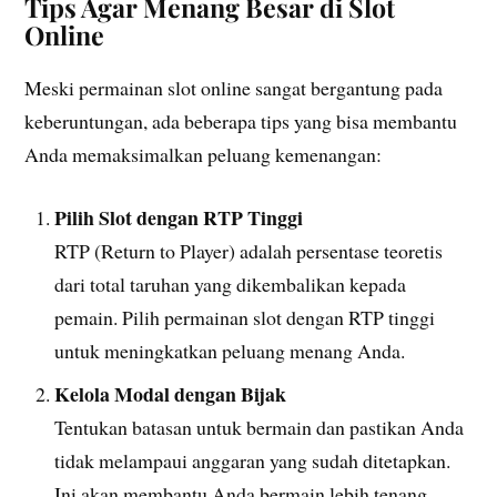
Tips Agar Menang Besar di Slot
Online
Meski permainan slot online sangat bergantung pada
keberuntungan, ada beberapa tips yang bisa membantu
Anda memaksimalkan peluang kemenangan:
Pilih Slot dengan RTP Tinggi
RTP (Return to Player) adalah persentase teoretis
dari total taruhan yang dikembalikan kepada
pemain. Pilih permainan slot dengan RTP tinggi
untuk meningkatkan peluang menang Anda.
Kelola Modal dengan Bijak
Tentukan batasan untuk bermain dan pastikan Anda
tidak melampaui anggaran yang sudah ditetapkan.
Ini akan membantu Anda bermain lebih tenang