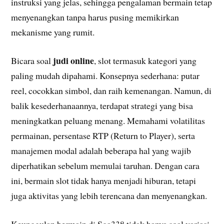
instruksi yang jelas, sehingga pengalaman bermain tetap
menyenangkan tanpa harus pusing memikirkan
mekanisme yang rumit.
judi online
Bicara soal
, slot termasuk kategori yang
paling mudah dipahami. Konsepnya sederhana: putar
reel, cocokkan simbol, dan raih kemenangan. Namun, di
balik kesederhanaannya, terdapat strategi yang bisa
meningkatkan peluang menang. Memahami volatilitas
permainan, persentase RTP (Return to Player), serta
manajemen modal adalah beberapa hal yang wajib
diperhatikan sebelum memulai taruhan. Dengan cara
ini, bermain slot tidak hanya menjadi hiburan, tetapi
juga aktivitas yang lebih terencana dan menyenangkan.
Keunggulan bermain di Sga338 tidak hanya soal variasi