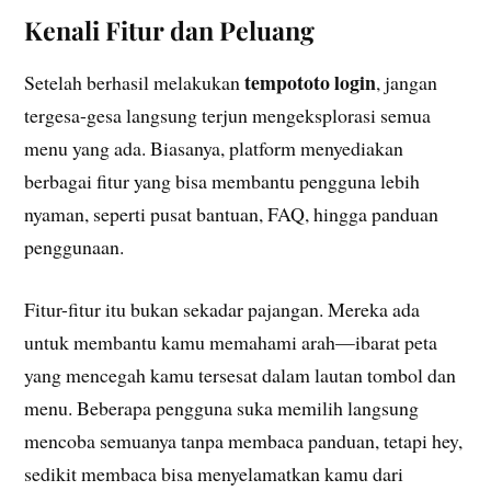
Kenali Fitur dan Peluang
tempototo login
Setelah berhasil melakukan
, jangan
tergesa-gesa langsung terjun mengeksplorasi semua
menu yang ada. Biasanya, platform menyediakan
berbagai fitur yang bisa membantu pengguna lebih
nyaman, seperti pusat bantuan, FAQ, hingga panduan
penggunaan.
Fitur-fitur itu bukan sekadar pajangan. Mereka ada
untuk membantu kamu memahami arah—ibarat peta
yang mencegah kamu tersesat dalam lautan tombol dan
menu. Beberapa pengguna suka memilih langsung
mencoba semuanya tanpa membaca panduan, tetapi hey,
sedikit membaca bisa menyelamatkan kamu dari