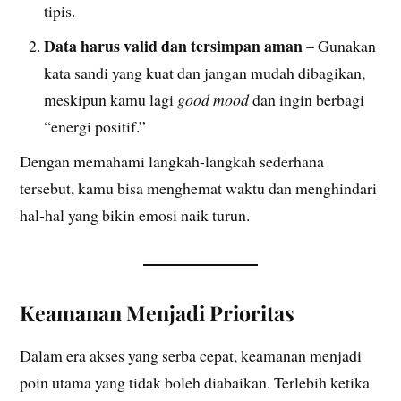
tipis.
Data harus valid dan tersimpan aman
– Gunakan
kata sandi yang kuat dan jangan mudah dibagikan,
meskipun kamu lagi
good mood
dan ingin berbagi
“energi positif.”
Dengan memahami langkah-langkah sederhana
tersebut, kamu bisa menghemat waktu dan menghindari
hal-hal yang bikin emosi naik turun.
Keamanan Menjadi Prioritas
Dalam era akses yang serba cepat, keamanan menjadi
poin utama yang tidak boleh diabaikan. Terlebih ketika