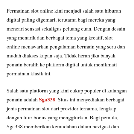
Permainan slot online kini menjadi salah satu hiburan
digital paling digemari, terutama bagi mereka yang
mencari sensasi sekaligus peluang cuan. Dengan desain
yang menarik dan berbagai tema yang kreatif, slot
online menawarkan pengalaman bermain yang seru dan
mudah diakses kapan saja. Tidak heran jika banyak
pemain beralih ke platform digital untuk menikmati
permainan klasik ini.
Salah satu platform yang kini cukup populer di kalangan
Sga338
pemain adalah
. Situs ini menyediakan berbagai
jenis permainan slot dari provider ternama, lengkap
dengan fitur bonus yang menggiurkan. Bagi pemula,
Sga338 memberikan kemudahan dalam navigasi dan