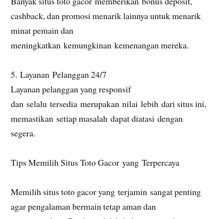
Banyak situs toto gacor memberikan bonus deposit,
cashback, dan promosi menarik lainnya untuk menarik
minat pemain dan
meningkatkan kemungkinan kemenangan mereka.
5. Layanan Pelanggan 24/7
Layanan pelanggan yang responsif
dan selalu tersedia merupakan nilai lebih dari situs ini,
memastikan setiap masalah dapat diatasi dengan
segera.
Tips Memilih Situs Toto Gacor yang Terpercaya
Memilih situs toto gacor yang terjamin sangat penting
agar pengalaman bermain tetap aman dan