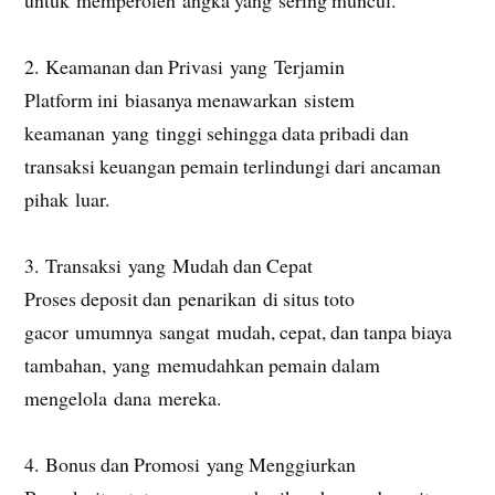
untuk memperoleh angka yang sering muncul.
2. Keamanan dan Privasi yang Terjamin
Platform ini biasanya menawarkan sistem
keamanan yang tinggi sehingga data pribadi dan
transaksi keuangan pemain terlindungi dari ancaman
pihak luar.
3. Transaksi yang Mudah dan Cepat
Proses deposit dan penarikan di situs toto
gacor umumnya sangat mudah, cepat, dan tanpa biaya
tambahan, yang memudahkan pemain dalam
mengelola dana mereka.
4. Bonus dan Promosi yang Menggiurkan