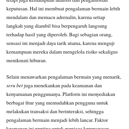
keputusan. Hal ini membuat pengalaman bermain lebih
mendalam dan memacu adrenalin, karena setiap
langkah yang diambil bisa berpengaruh langsung
terhadap hasil yang diperoleh. Bagi sebagian orang,
sensasi ini menjadi daya tarik utama, karena menguji
kemampuan mereka dalam mengelola risiko sekaligus
menikmati hiburan.
Selain menawarkan pengalaman bermain yang menarik,
seru bet
juga menekankan pada keamanan dan
kenyamanan penggunanya. Platform ini menyediakan
berbagai fitur yang memudahkan pengguna untuk
melakukan transaksi dan berinteraksi, sehingga
pengalaman bermain menjadi lebih lancar. Faktor
keamanan ini penting untuk menjaga kepercayaan