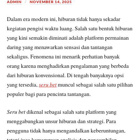
ADMIN
NOVEMBER 14, 2025
Dalam era modern ini, hiburan tidak hanya sekadar
kegiatan pengisi waktu luang. Salah satu bentuk hiburan
yang kini semakin diminati adalah platform permainan
daring yang menawarkan sensasi dan tantangan
sekaligus. Fenomena ini menarik perhatian banyak
orang karena menghadirkan pengalaman yang berbeda
dari hiburan konvensional. Di tengah banyaknya opsi
yang tersedia,
seru bet
muncul sebagai salah satu pilihan
populer bagi para pencinta tantangan.
Seru bet
dikenal sebagai salah satu platform yang
menggabungkan unsur hiburan dan strategi. Para
pengguna tidak hanya mengandalkan keberuntungan,
tetapi juga kemampuan analisis dan pengambilan