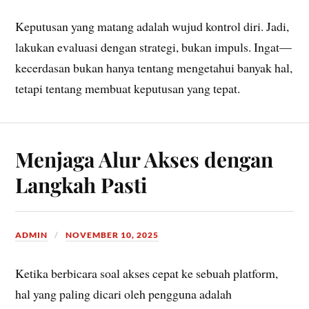
Keputusan yang matang adalah wujud kontrol diri. Jadi,
lakukan evaluasi dengan strategi, bukan impuls. Ingat—
kecerdasan bukan hanya tentang mengetahui banyak hal,
tetapi tentang membuat keputusan yang tepat.
Menjaga Alur Akses dengan
Langkah Pasti
ADMIN
NOVEMBER 10, 2025
Ketika berbicara soal akses cepat ke sebuah platform,
hal yang paling dicari oleh pengguna adalah