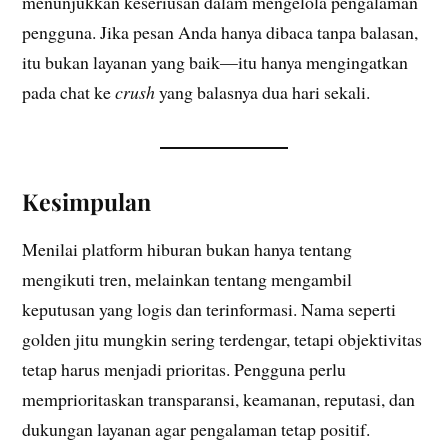
menunjukkan keseriusan dalam mengelola pengalaman
pengguna. Jika pesan Anda hanya dibaca tanpa balasan,
itu bukan layanan yang baik—itu hanya mengingatkan
pada chat ke
crush
yang balasnya dua hari sekali.
Kesimpulan
Menilai platform hiburan bukan hanya tentang
mengikuti tren, melainkan tentang mengambil
keputusan yang logis dan terinformasi. Nama seperti
golden jitu mungkin sering terdengar, tetapi objektivitas
tetap harus menjadi prioritas. Pengguna perlu
memprioritaskan transparansi, keamanan, reputasi, dan
dukungan layanan agar pengalaman tetap positif.