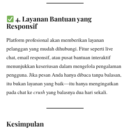
4. Layanan Bantuan yang
Responsif
Platform profesional akan memberikan layanan
pelanggan yang mudah dihubungi. Fitur seperti live
chat, email responsif, atau pusat bantuan interaktif
menunjukkan keseriusan dalam mengelola pengalaman
pengguna. Jika pesan Anda hanya dibaca tanpa balasan,
itu bukan layanan yang baik—itu hanya mengingatkan
pada chat ke
crush
yang balasnya dua hari sekali.
Kesimpulan