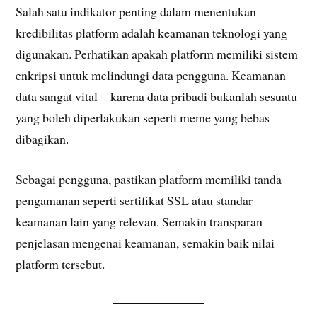
Salah satu indikator penting dalam menentukan
kredibilitas platform adalah keamanan teknologi yang
digunakan. Perhatikan apakah platform memiliki sistem
enkripsi untuk melindungi data pengguna. Keamanan
data sangat vital—karena data pribadi bukanlah sesuatu
yang boleh diperlakukan seperti meme yang bebas
dibagikan.
Sebagai pengguna, pastikan platform memiliki tanda
pengamanan seperti sertifikat SSL atau standar
keamanan lain yang relevan. Semakin transparan
penjelasan mengenai keamanan, semakin baik nilai
platform tersebut.