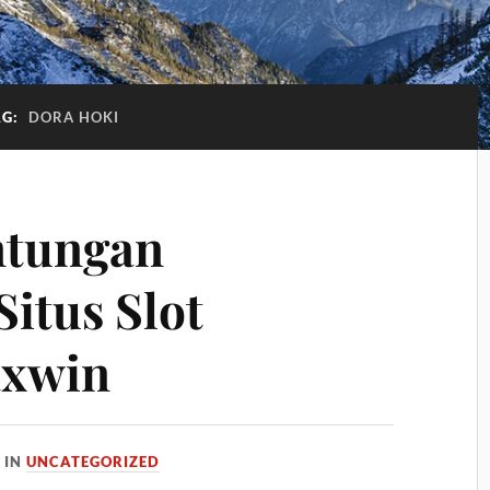
AG:
DORA HOKI
ntungan
itus Slot
xwin
IN
UNCATEGORIZED