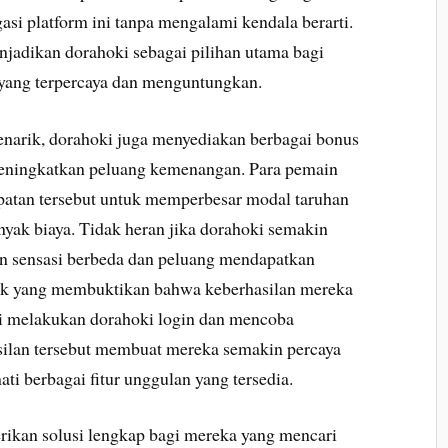
i platform ini tanpa mengalami kendala berarti.
njadikan dorahoki sebagai pilihan utama bagi
 yang terpercaya dan menguntungkan.
arik, dorahoki juga menyediakan berbagai bonus
ningkatkan peluang kemenangan. Para pemain
atan tersebut untuk memperbesar modal taruhan
yak biaya. Tidak heran jika dorahoki semakin
 sensasi berbeda dan peluang mendapatkan
yak yang membuktikan bahwa keberhasilan mereka
li melakukan dorahoki login dan mencoba
asilan tersebut membuat mereka semakin percaya
ti berbagai fitur unggulan yang tersedia.
ikan solusi lengkap bagi mereka yang mencari