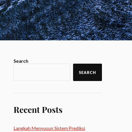
Search
SEARCH
Recent Posts
Langkah Menyusun Sistem Prediksi