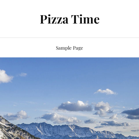
Pizza Time
Sample Page