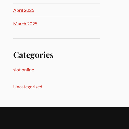
April 2025
March 2025
Categories
slot online
Uncategorized