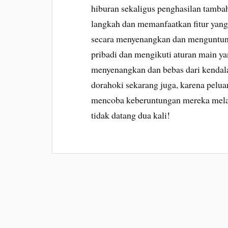
hiburan sekaligus penghasilan tamba
langkah dan memanfaatkan fitur yang
secara menyenangkan dan menguntung
pribadi dan mengikuti aturan main y
menyenangkan dan bebas dari kendala
dorahoki sekarang juga, karena pelua
mencoba keberuntungan mereka melalu
tidak datang dua kali!