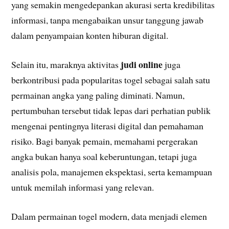
yang semakin mengedepankan akurasi serta kredibilitas
informasi, tanpa mengabaikan unsur tanggung jawab
dalam penyampaian konten hiburan digital.
judi online
Selain itu, maraknya aktivitas
juga
berkontribusi pada popularitas togel sebagai salah satu
permainan angka yang paling diminati. Namun,
pertumbuhan tersebut tidak lepas dari perhatian publik
mengenai pentingnya literasi digital dan pemahaman
risiko. Bagi banyak pemain, memahami pergerakan
angka bukan hanya soal keberuntungan, tetapi juga
analisis pola, manajemen ekspektasi, serta kemampuan
untuk memilah informasi yang relevan.
Dalam permainan togel modern, data menjadi elemen