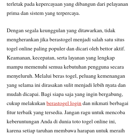
terletak pada kepercayaan yang dibangun dari pelayanan
prima dan sistem yang terpercaya.
Dengan segala keunggulan yang ditawarkan, tidak
mengherankan jika berastogel menjadi salah satu situs
togel online paling populer dan dicari oleh bettor aktif.
Keamanan, kecepatan, serta layanan yang lengkap
mampu memenuhi semua kebutuhan pengguna secara
menyeluruh. Melalui beras togel, peluang kemenangan
yang selama ini dirasakan sulit menjadi lebih nyata dan
mudah dicapai. Bagi siapa saja yang ingin bergabung,
cukup melakukan
berastogel login
dan nikmati berbagai
fitur terbaik yang tersedia. Jangan ragu untuk mencoba
keberuntungan Anda di dunia toto togel online ini,
karena setiap taruhan membawa harapan untuk meraih