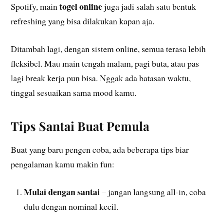
togel online
Spotify, main
juga jadi salah satu bentuk
refreshing yang bisa dilakukan kapan aja.
Ditambah lagi, dengan sistem online, semua terasa lebih
fleksibel. Mau main tengah malam, pagi buta, atau pas
lagi break kerja pun bisa. Nggak ada batasan waktu,
tinggal sesuaikan sama mood kamu.
Tips Santai Buat Pemula
Buat yang baru pengen coba, ada beberapa tips biar
pengalaman kamu makin fun:
Mulai dengan santai
– jangan langsung all-in, coba
dulu dengan nominal kecil.