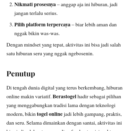
Nikmati prosesnya
– anggap aja ini hiburan, jadi
jangan terlalu serius.
Pilih platform terpercaya
– biar lebih aman dan
nggak bikin was-was.
Dengan mindset yang tepat, aktivitas ini bisa jadi salah
satu hiburan seru yang nggak ngebosenin.
Penutup
Di tengah dunia digital yang terus berkembang, hiburan
Berastogel
online makin variatif.
hadir sebagai pilihan
yang menggabungkan tradisi lama dengan teknologi
togel online
modern, bikin
jadi lebih gampang, praktis,
dan seru. Selama dimainkan dengan santai, aktivitas ini