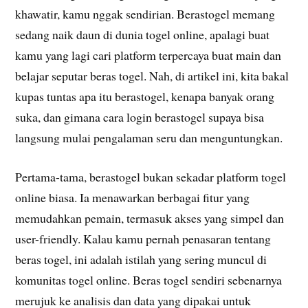
khawatir, kamu nggak sendirian. Berastogel memang
sedang naik daun di dunia togel online, apalagi buat
kamu yang lagi cari platform terpercaya buat main dan
belajar seputar beras togel. Nah, di artikel ini, kita bakal
kupas tuntas apa itu berastogel, kenapa banyak orang
suka, dan gimana cara login berastogel supaya bisa
langsung mulai pengalaman seru dan menguntungkan.
Pertama-tama, berastogel bukan sekadar platform togel
online biasa. Ia menawarkan berbagai fitur yang
memudahkan pemain, termasuk akses yang simpel dan
user-friendly. Kalau kamu pernah penasaran tentang
beras togel, ini adalah istilah yang sering muncul di
komunitas togel online. Beras togel sendiri sebenarnya
merujuk ke analisis dan data yang dipakai untuk