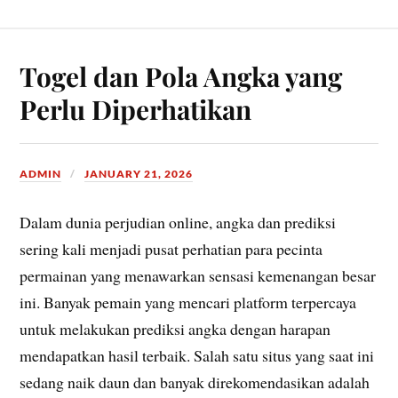
Togel dan Pola Angka yang
Perlu Diperhatikan
ADMIN
JANUARY 21, 2026
Dalam dunia perjudian online, angka dan prediksi
sering kali menjadi pusat perhatian para pecinta
permainan yang menawarkan sensasi kemenangan besar
ini. Banyak pemain yang mencari platform terpercaya
untuk melakukan prediksi angka dengan harapan
mendapatkan hasil terbaik. Salah satu situs yang saat ini
sedang naik daun dan banyak direkomendasikan adalah