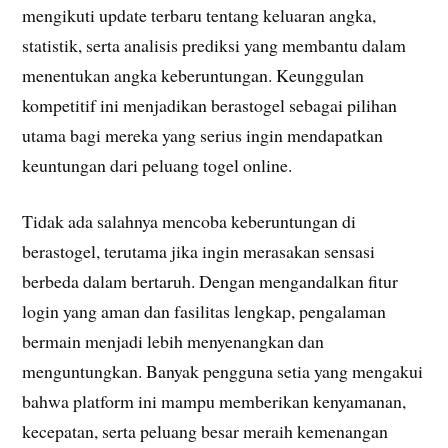
mengikuti update terbaru tentang keluaran angka,
statistik, serta analisis prediksi yang membantu dalam
menentukan angka keberuntungan. Keunggulan
kompetitif ini menjadikan berastogel sebagai pilihan
utama bagi mereka yang serius ingin mendapatkan
keuntungan dari peluang togel online.
Tidak ada salahnya mencoba keberuntungan di
berastogel, terutama jika ingin merasakan sensasi
berbeda dalam bertaruh. Dengan mengandalkan fitur
login yang aman dan fasilitas lengkap, pengalaman
bermain menjadi lebih menyenangkan dan
menguntungkan. Banyak pengguna setia yang mengakui
bahwa platform ini mampu memberikan kenyamanan,
kecepatan, serta peluang besar meraih kemenangan