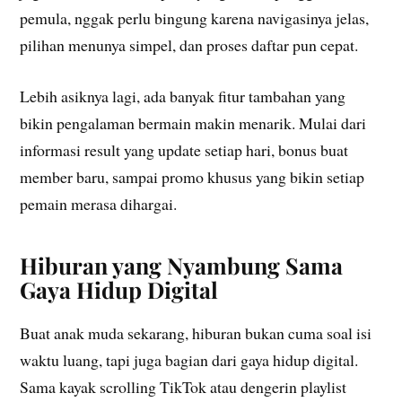
pemula, nggak perlu bingung karena navigasinya jelas,
pilihan menunya simpel, dan proses daftar pun cepat.
Lebih asiknya lagi, ada banyak fitur tambahan yang
bikin pengalaman bermain makin menarik. Mulai dari
informasi result yang update setiap hari, bonus buat
member baru, sampai promo khusus yang bikin setiap
pemain merasa dihargai.
Hiburan yang Nyambung Sama
Gaya Hidup Digital
Buat anak muda sekarang, hiburan bukan cuma soal isi
waktu luang, tapi juga bagian dari gaya hidup digital.
Sama kayak scrolling TikTok atau dengerin playlist