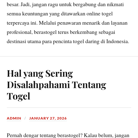
besar. Jadi, jangan ragu untuk bergabung dan nikmati
semua keuntungan yang ditawarkan online togel
terpercaya ini. Melalui penawaran menarik dan layanan
profesional, berastogel terus berkembang sebagai
destinasi utama para pencinta togel daring di Indonesia.
Hal yang Sering
Disalahpahami Tentang
Togel
ADMIN
JANUARY 27, 2026
Pernah dengar tentang berastogel? Kalau belum, jangan