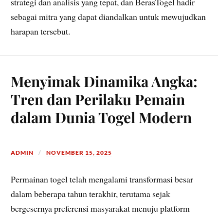
strategi dan analisis yang tepat, dan BerasTogel hadir
sebagai mitra yang dapat diandalkan untuk mewujudkan
harapan tersebut.
Menyimak Dinamika Angka:
Tren dan Perilaku Pemain
dalam Dunia Togel Modern
ADMIN
NOVEMBER 15, 2025
Permainan togel telah mengalami transformasi besar
dalam beberapa tahun terakhir, terutama sejak
bergesernya preferensi masyarakat menuju platform