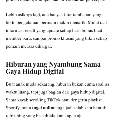
Lebih asiknya lagi, ada banyak fitur tambahan yang
bikin pengalaman bermain makin menarik. Mulai dari
informasi result yang update setiap hari, bonus buat
member baru, sampai promo khusus yang bikin setiap
pemain merasa dihargai.
Hiburan yang Nyambung Sama
Gaya Hidup Digital
Buat anak muda sekarang, hiburan bukan cuma soal isi
waktu luang, tapi juga bagian dari gaya hidup digital.
Sama kayak scrolling TikTok atau dengerin playlist
togel online
Spotify, main
juga jadi salah satu bentuk
refreshing yang bisa dilakukan kapan aja.