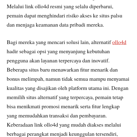
Melalui link ollo4d resmi yang selalu diperbarui,
pemain dapat menghindari risiko akses ke situs palsu
dan menjaga keamanan data pribadi mereka.
Bagi mereka yang mencari solusi lain, alternatif
ollo4d
hadir sebagai opsi yang menyanjung kebutuhan
pengguna akan layanan terpercaya dan inovatif.
Beberapa situs baru menawarkan fitur menarik dan
bonus melimpah, namun tidak semua mampu menyamai
kualitas yang disajikan oleh platform utama ini. Dengan
memilih situs alternatif yang terpercaya, pemain tetap
bisa menikmati promosi menarik serta fitur lengkap
yang memudahkan transaksi dan pembayaran.
Keberadaan link ollo4d yang mudah diakses melalui
berbagai perangkat menjadi keunggulan tersendiri,