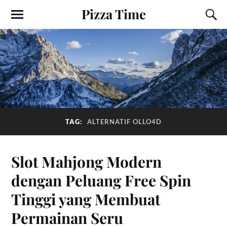
Pizza Time
TAG:
ALTERNATIF OLLO4D
Slot Mahjong Modern
dengan Peluang Free Spin
Tinggi yang Membuat
Permainan Seru